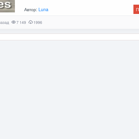
Автор:
Luna
П
назад
7 149
1996