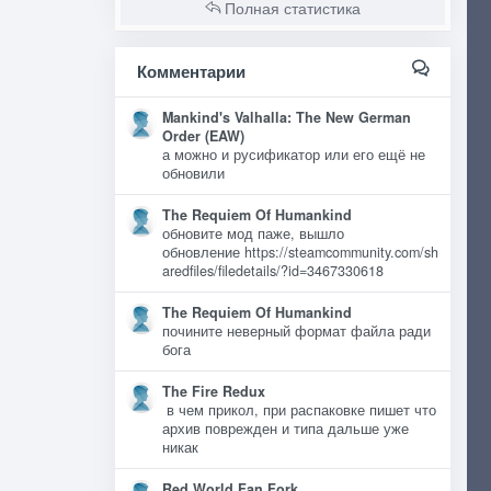
Полная статистика
Комментарии
Mankind's Valhalla: The New German
Order (EAW)
а можно и русификатор или его ещё не
обновили
The Requiem Of Humankind
обновите мод паже, вышло
обновление https://steamcommunity.com/sh
aredfiles/filedetails/?id=3467330618
The Requiem Of Humankind
почините неверный формат файла ради
бога
The Fire Redux
в чем прикол, при распаковке пишет что
архив поврежден и типа дальше уже
никак
Red World Fan Fork