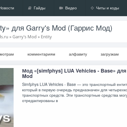
Новости
Гайды
Видео
Читы и коды
ty» для Garry's Mod (Гаррис Мод)
s.ru
»
Garry's Mod
»
Entity
смотрам
комментариям
алфавиту
загрузкам
Мод «[simfphys] LUA Vehicles - Base» для
Mod
Simfphys LUA Vehicles - Base — это транспортный ентит
который в первую очередь предназначен для четырехк
транспортных средств. Эти транспортные средства мог
отредактированы в