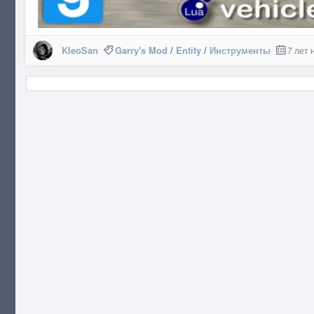
KleoSan
Garry's Mod
/
Entity
/
Инструменты
7 лет 