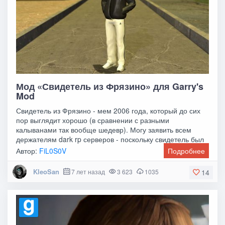
Мод «Свидетель из Фрязино» для Garry's
Mod
Свидетель из Фрязино - мем 2006 года, который до сих
пор выглядит хорошо (в сравнении с разными
калыванами так вообще шедевр). Могу заявить всем
держателям dark rp серверов - поскольку свидетель был
Автор:
FiL0S0V
Подробнее
KleoSan
7 лет назад
3 623
1035
14