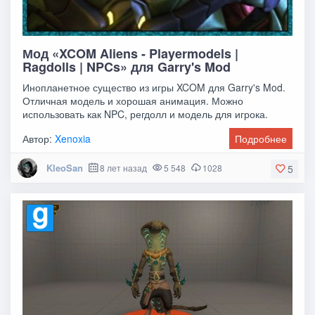
Мод «XCOM Aliens - Playermodels |
Ragdolls | NPCs» для Garry's Mod
Инопланетное существо из игры XCOM для Garry's Mod.
Отличная модель и хорошая анимация. Можно
использовать как NPC, регдолл и модель для игрока.
Автор:
Xenoxia
Подробнее
KleoSan
8 лет назад
5 548
1028
5