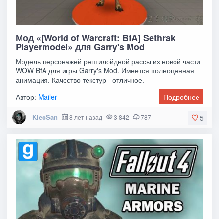
Мод «[World of Warcraft: BfA] Sethrak
Playermodel» для Garry's Mod
Модель персонажей рептилойдной рассы из новой части
WOW BfA для игры Garry's Mod. Имеется полноценная
анимация. Качество текстур - отличное.
Автор:
Mailer
Подробнее
KleoSan
8 лет назад
3 842
787
5