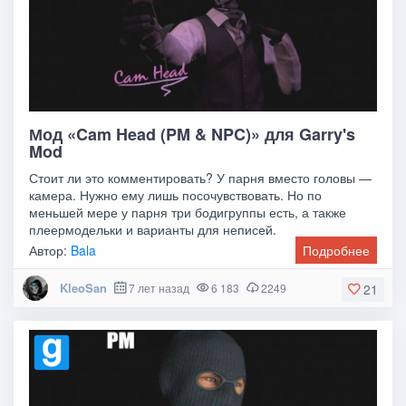
Мод «Cam Head (PM & NPC)» для Garry's
Mod
Стоит ли это комментировать? У парня вместо головы —
камера. Нужно ему лишь посочувствовать. Но по
меньшей мере у парня три бодигруппы есть, а также
плеермодельки и варианты для неписей.
Автор:
Bala
Подробнее
KleoSan
7 лет назад
6 183
2249
21