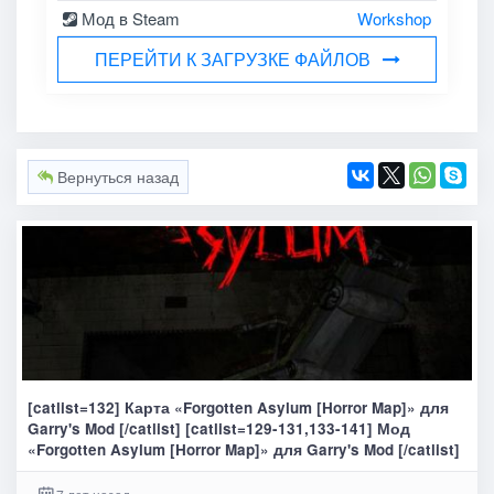
Мод в Steam
Workshop
ПЕРЕЙТИ К ЗАГРУЗКЕ ФАЙЛОВ
Вернуться назад
[catlist=132] Карта «Forgotten Asylum [Horror Map]» для
Garry's Mod [/catlist] [catlist=129-131,133-141] Мод
«Forgotten Asylum [Horror Map]» для Garry's Mod [/catlist]