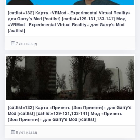
[catlist=132] Карта «VRMod - Experimental Virtual Reality»
для Garry's Mod [/catlist] [catlist=129-131,133-141] Мод
«VRMod - Experimental Virtual Reality» для Garry's Mod
[/catlist]
7 лет назад
[catlist=132] Карта «Припять (Зов Припяти)» для Garry's
Mod [/catlist] [catlist=129-131,133-141] Мод «Припять
(Зов Припяти)» для Garry's Mod [/catlist]
8 лет назад