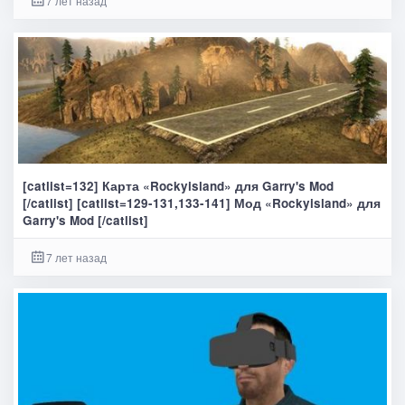
7 лет назад
[catlist=132] Карта «Rockyisland» для Garry's Mod
[/catlist] [catlist=129-131,133-141] Мод «Rockyisland» для
Garry's Mod [/catlist]
7 лет назад