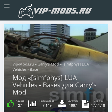
Vip-Mods.ru
»
Garry's Mod
» [simfphys] LUA
Vehicles - Base
Мод «[simfphys] LUA
Vehicles - Base» для Garry's
Mod
Лайков
Просмотров
Загрузок
Версия
27
7 149
1997
17.11.18