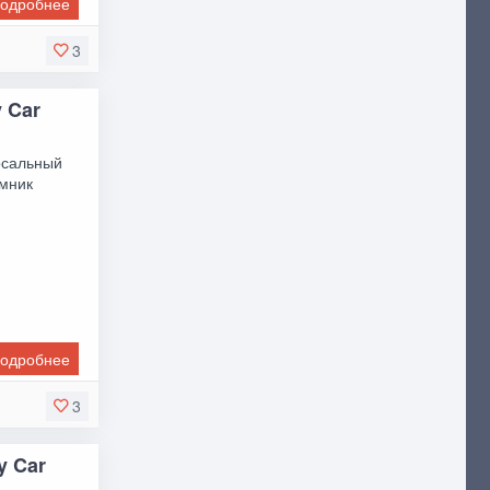
одробнее
3
y Car
ерсальный
емник
одробнее
3
y Car