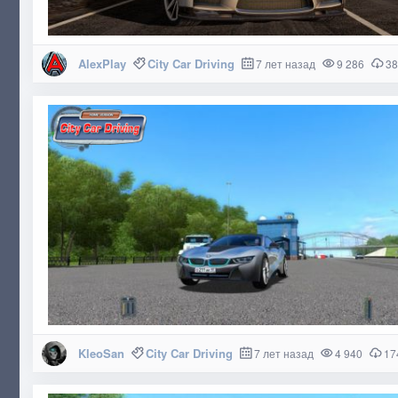
AlexPlay
City Car Driving
7 лет назад
9 286
38
KleoSan
City Car Driving
7 лет назад
4 940
17