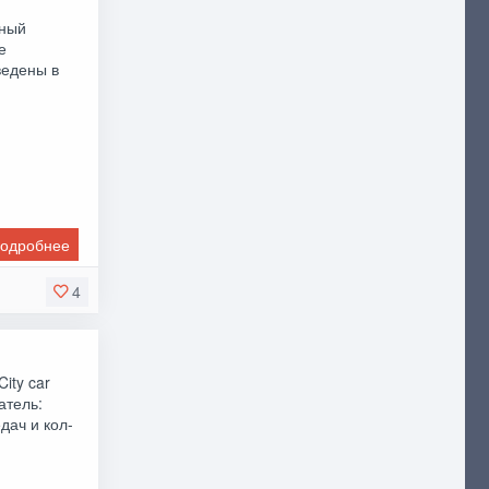
вный
е
ведены в
одробнее
4
ity car
атель:
дач и кол-