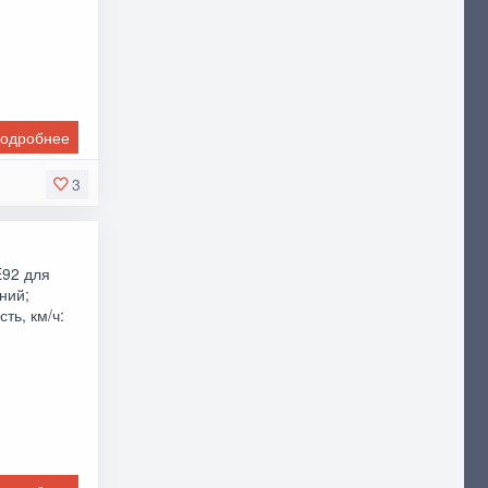
одробнее
3
E92 для
дний;
ть, км/ч: