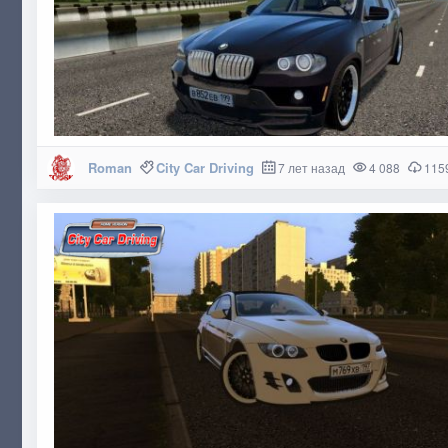
Roman
City Car Driving
7 лет назад
4 088
115