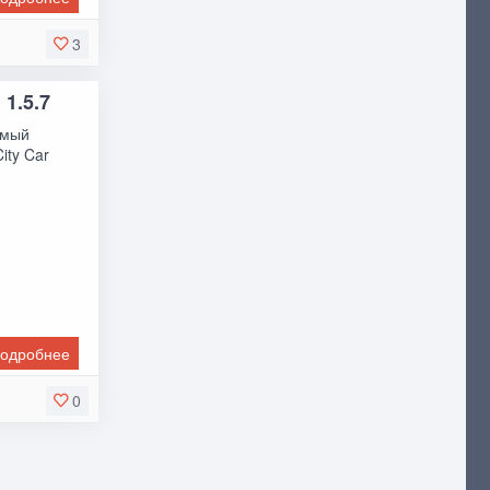
3
 1.5.7
емый
ity Car
одробнее
0