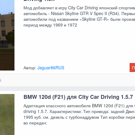
Мод добавляет в игру City Car Driving японский спорти
автомобиль - Nissan Skyline GTR V Spec II (R34). Первы
автомобили под названием «Skyline GT-R» были произ
период между 1969 и 1972
Автор:
Jaguar86RUS
П
5
BMW 120d (F21) для City Car Driving 1.5.7
Адаптация классного автомобиля BMW 120d (F21) для C
driving 1.5.7. Характеристики: Тип привода: задний Двиг
1995 куб. см. дизель с турбонаддувом Тип коробки пере
во передач: