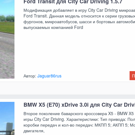
Ford Transit для City Car Driving 1.5.7
Модификация добавляет в игру City Car Driving микроа
Ford Transit. Данная модель относится к серии грузовы
фургонов, микроавтобусов, шасси и бортовых автомоб
выпускаемых компанией Ford
Автор:
Jaguar86rus
П
BMW X5 (E70) xDrive 3.0i для City Car Driv
Второе поколение баварского кроссовера X5 - BMW X5 
игры City Car Driving. Характеристики: Тип привода: По
коробки передач и кол-во передач: МКПП 5; АКПП 5; 
двигателя,