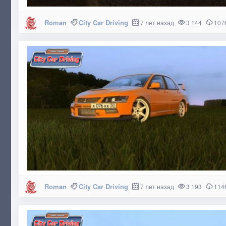
Roman
City Car Driving
7 лет назад
3 144
107
Roman
City Car Driving
7 лет назад
3 193
114