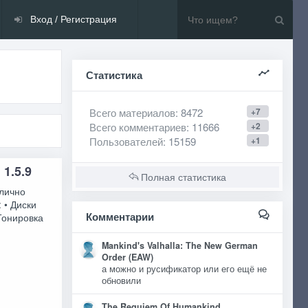
Вход / Регистрация
Статистика
Всего материалов
: 8472
+7
Всего комментариев
: 11666
+2
Пользователей
: 15159
+1
 1.5.9
Полная статистика
лично
 • Диски
Комментарии
 Тонировка
Mankind's Valhalla: The New German
Order (EAW)
а можно и русификатор или его ещё не
обновили
The Requiem Of Humankind