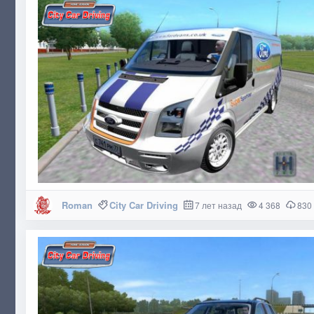
Roman
City Car Driving
7 лет назад
4 368
830