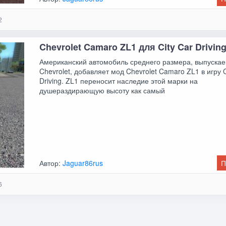
2
Chevrolet Camaro ZL1 для City Car Driving
Американский автомобиль среднего размера, выпуска
Chevrolet, добавляет мод Chevrolet Camaro ZL1 в игру C
Driving. ZL1 переносит наследие этой марки на
душераздирающую высоту как самый
Автор:
Jaguar86rus
П
6