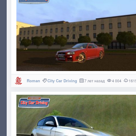
Roman
City Car Driving
7 лет назад
4 004
161