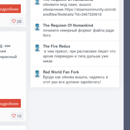
обновите мод паже, вышло
одробнее
обновление https://steamcommunity.com/sh
aredfiles/filedetails/?id=3467330618
28
The Requiem Of Humankind
почините неверный формат файла ради
бога
g, как
The Fire Redux
няя
в чем прикол, при распаковке пишет что
рекрасный
архив поврежден и типа дальше уже
никак
Red World Fan Fork
Вроде как обнова вышла, надеюсь в
этот раз все должно зароботать!
одробнее
16