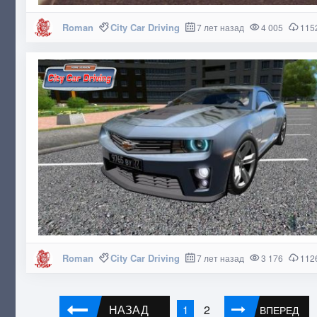
Roman
City Car Driving
7 лет назад
4 005
115
Roman
City Car Driving
7 лет назад
3 176
112
НАЗАД
2
1
ВПЕРЕД