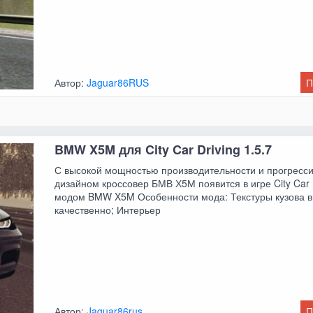
Автор:
Jaguar86RUS
П
BMW X5M для City Car Driving 1.5.7
С высокой мощностью производительности и прогресс
дизайном кроссовер БМВ Х5М появится в игре City Car D
модом BMW X5M Особенности мода: Текстуры кузова 
качественно; Интерьер
Автор:
Jaguar86rus
П