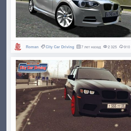
Roman
City Car Driving
7 лет назад
2 325
910