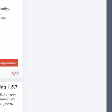
втобус
х
илей,
одробнее
6
ing 1.5.7
(E70) для
лный; Тип
Мощность