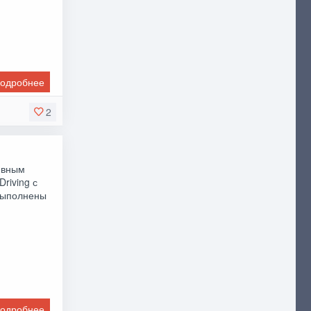
одробнее
2
ивным
riving с
выполнены
одробнее