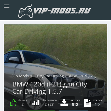
Vip-Mods.ru
»
City Car Driving
» BMW 120d (F21)
BMW 120d (F21) для City
Car Driving 1.5.7
Лайков
Просмотров
Загрузок
Версия
2
2 327
912
1.0