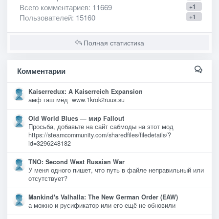
Всего комментариев
: 11669
+1
Пользователей
: 15160
+1
Полная статистика
Комментарии
Kaiserredux: A Kaiserreich Expansion
амф гаш мёд www.1krok2ruus.su
Old World Blues — мир Fallout
Просьба, добавьте на сайт сабмоды на этот мод
https://steamcommunity.com/sharedfiles/filedetails/?
id=3296248182
TNO: Second West Russian War
У меня одного пишет, что путь в файле неправильный или
отсутствует?
Mankind's Valhalla: The New German Order (EAW)
а можно и русификатор или его ещё не обновили