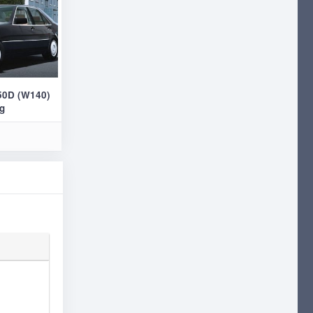
50D (W140)
ng