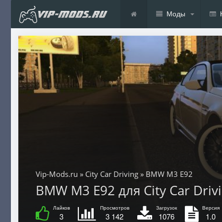
Моды
Vip-Mods.ru
»
City Car Driving
» BMW M3 E92
BMW M3 E92 для City Car Drivi
Лайков
Просмотров
Загрузок
Версия
3
3 142
1076
1.0