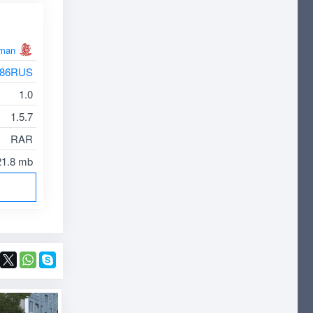
man
r86RUS
1.0
1.5.7
RAR
21.8 mb