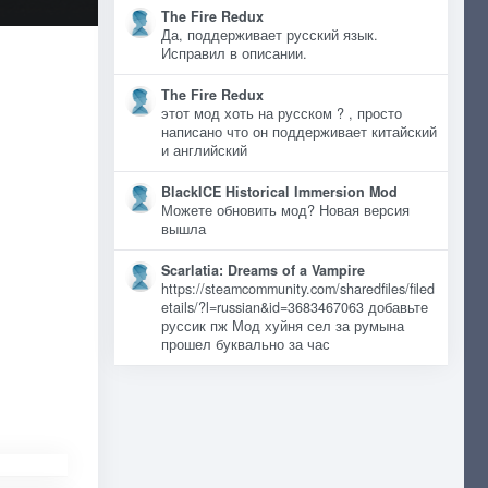
The Fire Redux
Да, поддерживает русский язык.
Исправил в описании.
The Fire Redux
этот мод хоть на русском ? , просто
написано что он поддерживает китайский
и английский
BlackICE Historical Immersion Mod
Можете обновить мод? Новая версия
вышла
Scarlatia: Dreams of a Vampire
https://steamcommunity.com/sharedfiles/filed
etails/?l=russian&id=3683467063 добавьте
руссик пж Мод хуйня сел за румына
прошел буквально за час