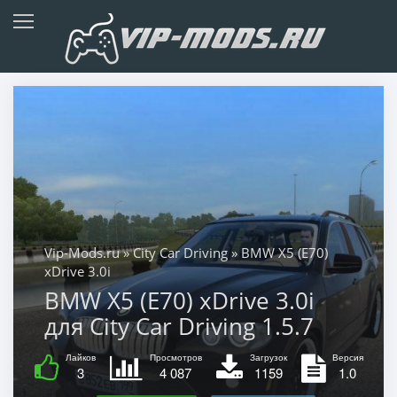
Vip-Mods.ru
»
City Car Driving
» BMW X5 (E70)
xDrive 3.0i
BMW X5 (E70) xDrive 3.0i
для City Car Driving 1.5.7
Лайков
Просмотров
Загрузок
Версия
3
4 087
1159
1.0