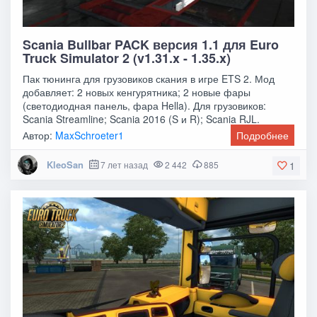
Scania Bullbar PACK версия 1.1 для Euro
Truck Simulator 2 (v1.31.x - 1.35.x)
Пак тюнинга для грузовиков скания в игре ETS 2. Мод
добавляет: 2 новых кенгурятника; 2 новые фары
(светодиодная панель, фара Hella). Для грузовиков:
Scania Streamline; Scania 2016 (S и R); Scania RJL.
Автор:
MaxSchroeter1
Подробнее
KleoSan
7 лет назад
2 442
885
1