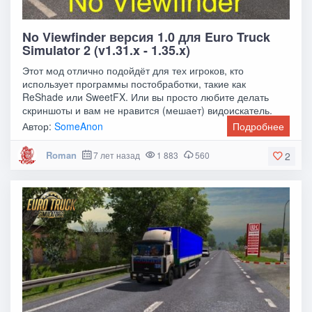
No Viewfinder версия 1.0 для Euro Truck
Simulator 2 (v1.31.x - 1.35.x)
Этот мод отлично подойдёт для тех игроков, кто
использует программы постобработки, такие как
ReShade или SweetFX. Или вы просто любите делать
скриншоты и вам не нравится (мешает) видоискатель.
Мод
Автор:
SomeAnon
Подробнее
Roman
7 лет назад
1 883
560
2