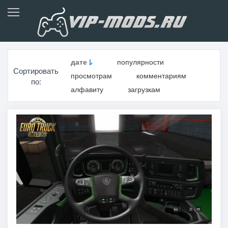
дате
популярности
Сортировать
просмотрам
комментариям
по:
алфавиту
загрузкам