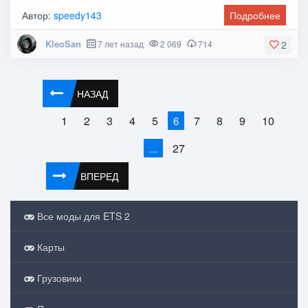
Автор:
speedy143
Подробнее
KleoSan
7 лет назад
2 069
714
2
НАЗАД
1
2
3
4
5
7
8
9
10
6
27
...
ВПЕРЕД
Все моды для ETS 2
Карты
Грузовики