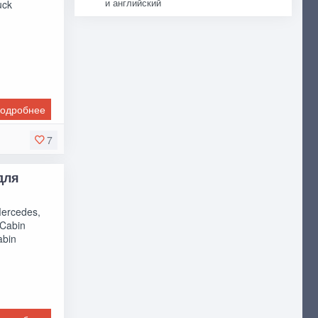
и английский
uck
одробнее
7
для
Mercedes,
Cabin
abin