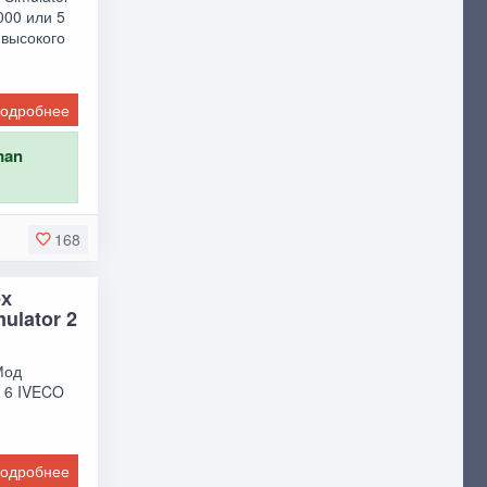
000 или 5
 высокого
одробнее
man
168
ех
ulator 2
Мод
o 6 IVECO
одробнее