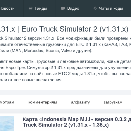
Новости
Гайды
Видео
Читы и коды
.x | Euro Truck Simulator 2 (v1.31.x)
k Simulator 2 версии 1.31.x. Все модификации были проверены 
ивайте отечественные грузовики для ЕТС 2 1.31.x (КамАЗ, ГАЗ,
или (MAN, Mercedes, Scania, Volvo и другие).
вят новые карты, грузовые и легковые автомобили, новые дета
я Евро Трек Симулятор 2 1.31.x предназначены для улучшения
но добавляем на сайт новые ЕТС 2 моды 1.31.x, чтобы вы насл
чали от нее новые впечатления.
смотрам
комментариям
алфавиту
загрузкам
Карта «Indonesia Map M.I.I» версия 0.3.2 
Truck Simulator 2 (v1.31.x - 1.38.x)