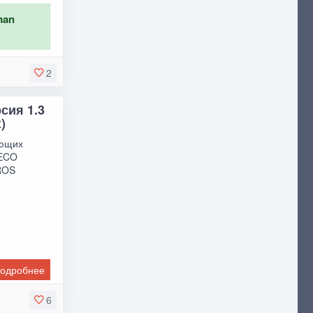
man
2
сия 1.3
)
ующих
VECO
ROS
одробнее
6