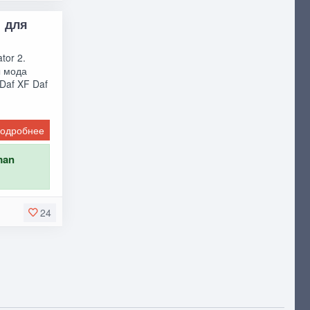
1 для
tor 2.
ы мода
Daf XF Daf
одробнее
man
24