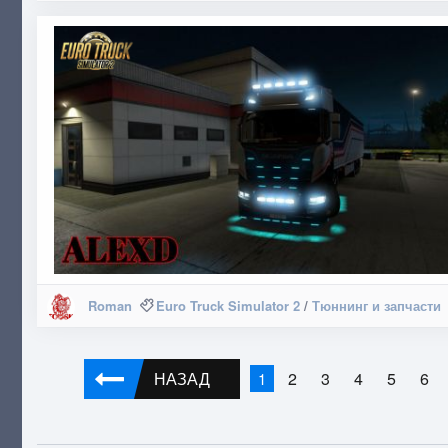
Roman
Euro Truck Simulator 2
/
Тюннинг и запчасти
НАЗАД
2
3
4
5
6
1