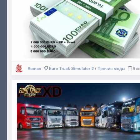
Roman
Euro Truck Simulator 2
/
Прочие моды
6 л