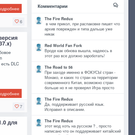
Комментарии
одробнее
The Fire Redux
6
в чем прикол, при распаковке пишет что
архив поврежден и типа дальше уже
никак
версия
37.x)
Red World Fan Fork
Вроде как обнова вышла, надеюсь в
бовое
этот раз все должно зароботать!
in
е есть DLC
The Road to 56
При заходе именно в ФОКУСЫ стран -
Монако, и каких то стран на территории
современного Китая, возможно стран
больше но я не проверял Игра просто
одробнее
The Fire Redux
Да, поддерживает русский язык.
7
Исправил в описании.
The Fire Redux
1.0 для
этот мод хоть на русском ? , просто
написано что он поддерживает китайский