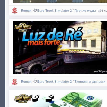
Roman
Euro Truck Simulator 2
/
Прочие моды
6 л
Roman
Euro Truck Simulator 2
/
Тюннинг и запчасти