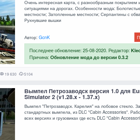
Очень интересная карта, с разнообразным покрытием 
ситуациями на дорогах. Особенности мода: Болотисты
местности; Затопленные местности; Серпантины с обв
Рухнувшие вышки
Автор:
GcnK
П
Последнее обновление: 25-08-2020. Редактор:
Kle
Причина:
Обновление мода до версии 0.3.2
19 630
5104
Вымпел Петрозаводск версия 1.0 для Eu
Simulator 2 (v1.28.x - 1.37.x)
Вымпел "Петрозаводск. Карелия" на лобовое стекло. З
стандартных вымпела, из DLC "Cabin Accessories". Раб
всех версиях и грузовиках где есть DLC "Cabin Accessori