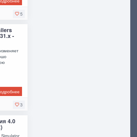
одробнее
5
ilers
31.x -
 изменяет
ошо
нюю
одробнее
3
ия 4.0
)
 Simulator