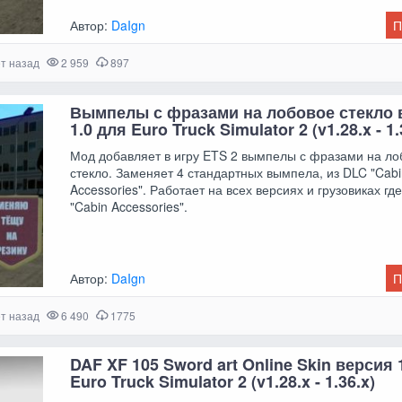
Автор:
DaIgn
П
ет назад
2 959
897
Вымпелы с фразами на лобовое стекло 
1.0 для Euro Truck Simulator 2 (v1.28.x - 1.
Мод добавляет в игру ETS 2 вымпелы с фразами на ло
стекло. Заменяет 4 стандартных вымпела, из DLC "Cab
Accessories". Работает на всех версиях и грузовиках гд
"Cabin Accessories".
Автор:
DaIgn
П
ет назад
6 490
1775
DAF XF 105 Sword art Online Skin версия 
Euro Truck Simulator 2 (v1.28.x - 1.36.x)