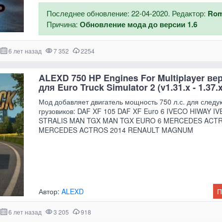
Последнее обновление: 22-04-2020. Редактор:
Ro
Причина:
Обновление мода до версии 1.6
6 лет назад
7 352
2254
ALEXD 750 HP Engines For Multiplayer вер
для Euro Truck Simulator 2 (v1.31.x - 1.37.x
Мод добавляет двигатель мощность 750 л.с. для след
грузовиков: DAF XF 105 DAF XF Euro 6 IVECO HIWAY I
STRALIS MAN TGX MAN TGX EURO 6 MERCEDES ACT
MERCEDES ACTROS 2014 RENAULT MAGNUM
Автор:
ALEXD
П
6 лет назад
3 205
918