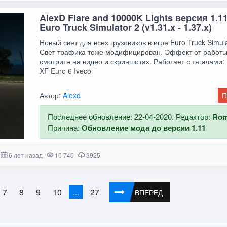
AlexD Flare and 10000K Lights версия 1.1
Euro Truck Simulator 2 (v1.31.x - 1.37.x)
Новый свет для всех грузовиков в игре Euro Truck Simula
Свет трафика тоже модифицирован. Эффект от работ
смотрите на видео и скриншотах. Работает с тягачами: 
XF Euro 6 Iveco
Автор:
Alexd
П
Последнее обновление: 22-04-2020. Редактор:
Ro
Причина:
Обновление мода до версии 1.11
6 лет назад
10 740
3925
7
8
9
10
27
...
ВПЕРЕД