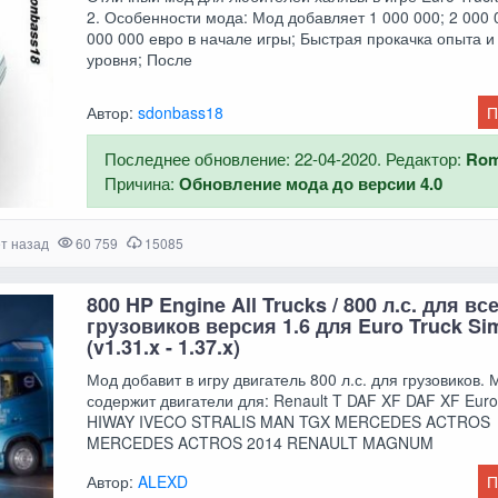
2. Особенности мода: Мод добавляет 1 000 000; 2 000 
000 000 евро в начале игры; Быстрая прокачка опыта и
уровня; После
Автор:
sdonbass18
П
Последнее обновление: 22-04-2020. Редактор:
Ro
Причина:
Обновление мода до версии 4.0
ет назад
60 759
15085
800 HP Engine All Trucks / 800 л.с. для вс
грузовиков версия 1.6 для Euro Truck Sim
(v1.31.x - 1.37.x)
Мод добавит в игру двигатель 800 л.с. для грузовиков. 
содержит двигатели для: Renault T DAF XF DAF XF Eur
HIWAY IVECO STRALIS MAN TGX MERCEDES ACTROS
MERCEDES ACTROS 2014 RENAULT MAGNUM
Автор:
ALEXD
П