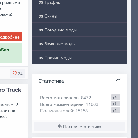
Трафик
и разными
е
алами;
Скины
Погодные моды
одробнее
Звуковые моды
oSan
Прочие моды
24
Статистика
ro Truck
Всего материалов
: 8472
+4
Всего комментариев
: 11663
+6
аменяет 3
Пользователей
: 15158
+1
отает на
es".
Полная статистика