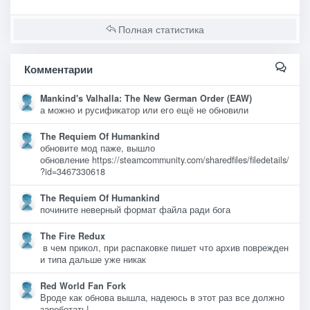
Полная статистика
Комментарии
Mankind's Valhalla: The New German Order (EAW)
а можно и русификатор или его ещё не обновили
The Requiem Of Humankind
обновите мод паже, вышло
обновление https://steamcommunity.com/sharedfiles/filedetails/
?id=3467330618
The Requiem Of Humankind
почините неверный формат файла ради бога
The Fire Redux
в чем прикол, при распаковке пишет что архив поврежден
и типа дальше уже никак
Red World Fan Fork
Вроде как обнова вышла, надеюсь в этот раз все должно
зароботать!