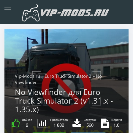
Vip-Mods.ru
»
Euro Truck Simulator 2
» No
Viewfinder
No Viewfinder для Euro
Truck Simulator 2 (v1.31.x -
1.35.x)
Лайков
Просмотров
Загрузок
Версия
2
1 882
560
1.0