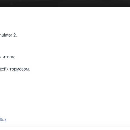
ulator 2.
длителя;
жейк тормозом.
35.x