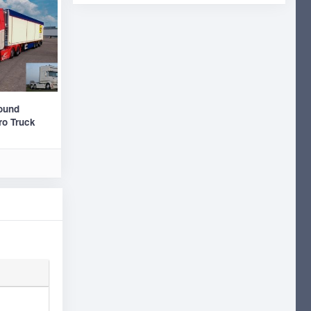
ound
ro Truck