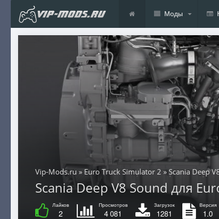
Моды
Vip-Mods.ru
»
Euro Truck Simulator 2
» Scania Deep V
Scania Deep V8 Sound для Euro 
Лайков
Просмотров
Загрузок
Версия
2
4 081
1281
1.0