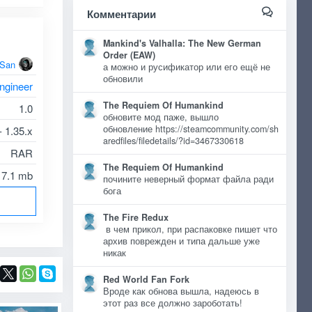
Комментарии
Mankind's Valhalla: The New German
Order (EAW)
oSan
а можно и русификатор или его ещё не
обновили
ngineer
The Requiem Of Humankind
1.0
обновите мод паже, вышло
обновление https://steamcommunity.com/sh
- 1.35.x
aredfiles/filedetails/?id=3467330618
RAR
The Requiem Of Humankind
7.1 mb
почините неверный формат файла ради
бога
The Fire Redux
в чем прикол, при распаковке пишет что
архив поврежден и типа дальше уже
никак
Red World Fan Fork
Вроде как обнова вышла, надеюсь в
этот раз все должно зароботать!