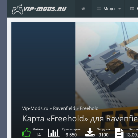
Моды
Vip-Mods.ru
»
Ravenfield
» Freehold
Карта «Freehold» для Ravenfiel
Лайков
Просмотров
Загрузок
Верси
14
6 550
3100
13.09