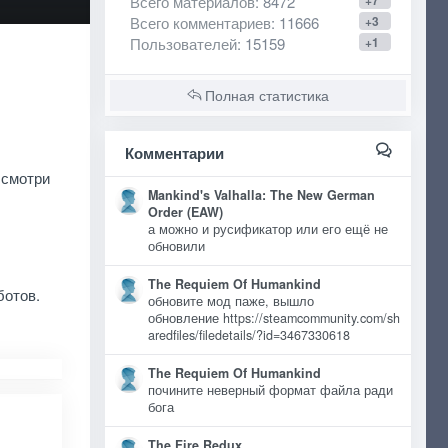
Всего материалов
: 8472
+7
Всего комментариев
: 11666
+3
Пользователей
: 15159
+1
Полная статистика
Комментарии
 смотри
Mankind's Valhalla: The New German
Order (EAW)
а можно и русификатор или его ещё не
обновили
The Requiem Of Humankind
ботов.
обновите мод паже, вышло
обновление https://steamcommunity.com/sh
aredfiles/filedetails/?id=3467330618
The Requiem Of Humankind
почините неверный формат файла ради
бога
The Fire Redux