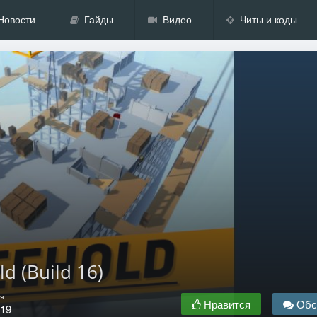
Новости
Гайды
Видео
Читы и коды
d (Build 16)
я
Нравится
Обс
.19