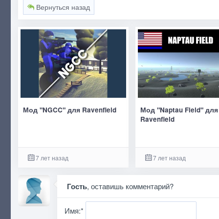
Вернуться назад
Мод "NGCC" для Ravenfield
Мод "Naptau Field" для
Ravenfield
7 лет назад
7 лет назад
Гость
, оставишь комментарий?
Имя:
*