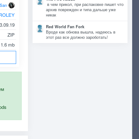
в чем прикол, при распаковке пишет что
oSan
архив поврежден и типа дальше уже
ROLEY
никак
3.09.19
Red World Fan Fork
Вроде как обнова вышла, надеюсь в
ZIP
этот раз все должно зароботать!
1.6 mb
ем
ods