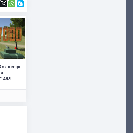
An attempt
 a
)" для