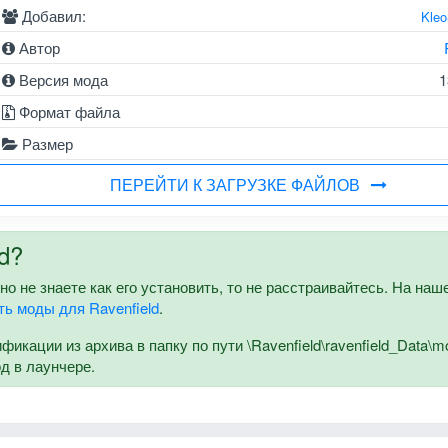
Добавил:
Kle
Автор
Версия мода
1
Формат файла
Размер
ПЕРЕЙТИ К ЗАГРУЗКЕ ФАЙЛОВ
d?
но не знаете как его установить, то не расстраивайтесь. На наш
ть моды для Ravenfield
.
кации из архива в папку по пути \Ravenfield\ravenfield_Data\m
од в лаунчере.