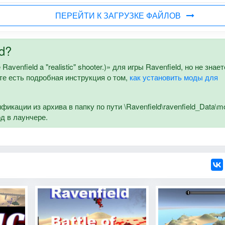
ПЕРЕЙТИ К ЗАГРУЗКЕ ФАЙЛОВ
d?
enfield a "realistic" shooter.)» для игры Ravenfield, но не знает
йте есть подробная инструкция о том,
как установить моды для
кации из архива в папку по пути \Ravenfield\ravenfield_Data\m
од в лаунчере.