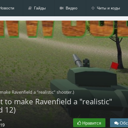
Новости
Гайды
Видео
Читы и коды
ke Ravenfield a "realistic" shooter.)
to make Ravenfield a "realistic"
d 12)
я
Нравится
Обс
.19