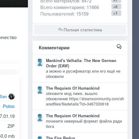
Всего материалов
: 8472
+7
Всего комментариев
: 11666
+6
Пользователей
: 15159
+1
Полная статистика
ичество
Комментарии
Mankind's Valhalla: The New German
Order (EAW)
а можно и русификатор или его ещё не
обновили
The Requiem Of Humankind
обновите мод паже, вышло
oSan
обновление https://steamcommunity.com/sh
aredfiles/filedetails/?id=3467330618
Potoo
7.01.19
The Requiem Of Humankind
почините неверный формат файла ради
ZIP
бога
40.0 mb
The Fire Redux