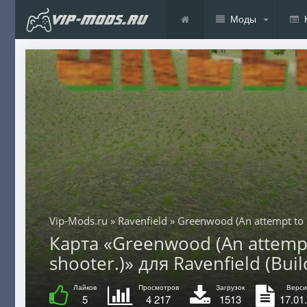
Моды
Vip-Mods.ru
»
Ravenfield
» Greenwood (An attempt to ma
Карта «Greenwood (An attempt 
shooter.)» для Ravenfield (Buil
Лайков
Просмотров
Загрузок
Верси
5
4 217
1513
17.01