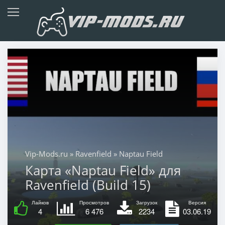
Vip-Mods.ru
»
Ravenfield
» Naptau Field
Карта «Naptau Field» для
Ravenfield (Build 15)
Лайков
Просмотров
Загрузок
Версия
4
6 476
2234
03.06.19