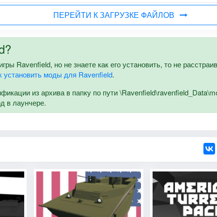
ПЕРЕЙТИ К ЗАГРУЗКЕ ФАЙЛОВ
d?
ы Ravenfield, но не знаете как его установить, то не расстраи
к установить моды для Ravenfield
.
кации из архива в папку по пути \Ravenfield\ravenfield_Data\m
од в лаунчере.