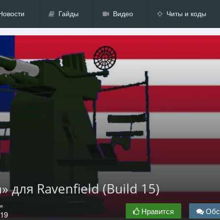
Новости
Гайды
Видео
Читы и коды
для Ravenfield (Build 15)
я
Нравится
Обс
.19