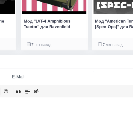
ля
Мод "LVT-4 Amphibious
Мод "American Tur
Tractor" для Ravenfield
[Spec-Ops]" для R
7 лет назад
7 лет назад
E-Mail: