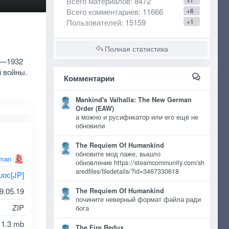
Всего материалов
: 8472
+7
Всего комментариев
: 11666
+6
Пользователей
: 15159
+1
Полная статистика
9—1932
 войны.
Комментарии
Mankind's Valhalla: The New German
Order (EAW)
а можно и русификатор или его ещё не
обновили
The Requiem Of Humankind
обновите мод паже, вышло
man
обновление https://steamcommunity.com/sh
aredfiles/filedetails/?id=3467330618
uoc[JP]
9.05.19
The Requiem Of Humankind
почините неверный формат файла ради
ZIP
бога
1.3 mb
The Fire Redux