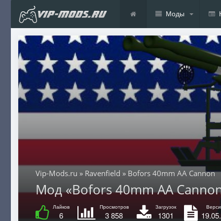
Моды
Vip-Mods.ru
»
Ravenfield
» Bofors 40mm AA Cannon
Мод «Bofors 40mm AA Cannon» 
Лайков
Просмотров
Загрузок
Верси
6
3 858
1301
19.05