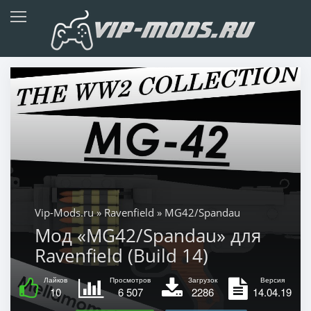
Vip-Mods.ru
»
Ravenfield
» MG42/Spandau
Мод «MG42/Spandau» для
Ravenfield (Build 14)
Лайков
Просмотров
Загрузок
Версия
10
6 507
2286
14.04.19