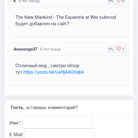
0
К
5 лет назад
The New Mankind - The Equestria at War submod
будет добавлен на сайт?
1
dooooogs37
5 лет назад
Отличный мод , смотри обзор
тут
https://youtu.be/Lw9jAA0Xqb4
Гость
, оставишь комментарий?
Имя:
*
E-Mail: