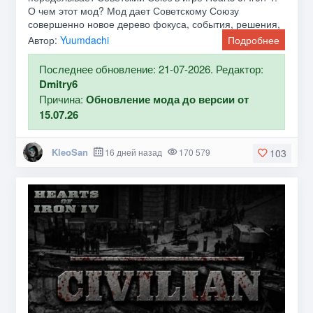
О чем этот мод? Мод дает Советскому Союзу
совершенно новое дерево фокуса, события, решения,
операции,
Автор:
Yuumdachi
Подробнее
Последнее обновление: 21-07-2026. Редактор:
Dmitry6
Причина:
Обновление мода до версии от
15.07.26
KleoSan
16 дней назад
170 579
103