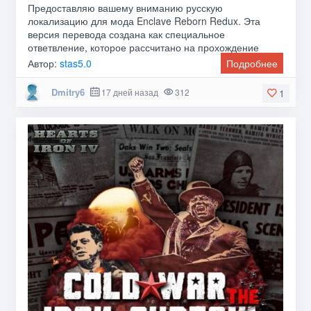
Предоставляю вашему вниманию русскую
локализацию для мода Enclave Reborn Redux. Эта
версия перевода создана как специальное
ответвление, которое рассчитано на прохождение
исключительно за Анклав с
Автор:
stas5.0
Подробнее
Dmitry6
17 дней назад
312
1