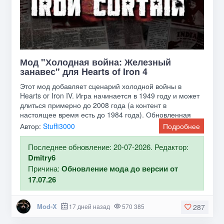
Мод "Холодная война: Железный
занавес" для Hearts of Iron 4
Этот мод добавляет сценарий холодной войны в
Hearts or Iron IV. Игра начинается в 1949 году и может
длиться примерно до 2008 года (а контент в
настоящее время есть до 1984 года). Обновленная
версия
Автор:
Stuffi3000
Подробнее
Последнее обновление: 20-07-2026. Редактор:
Dmitry6
Причина:
Обновление мода до версии от
17.07.26
Mod-X
17 дней назад
570 385
287