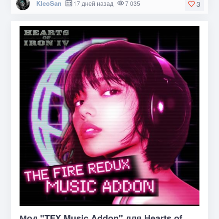
KleoSan
17 дней назад
7 035
3
Мод "TFX Music Addon" для Hearts of