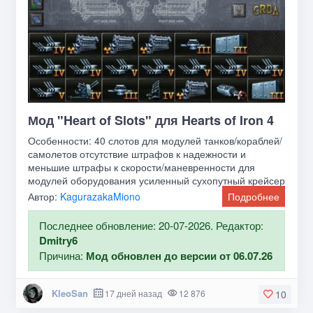
Мод "Heart of Slots" для Hearts of Iron 4
Особенности: 40 слотов для модулей танков/кораблей/
самолетов отсутствие штрафов к надежности и
меньшие штрафы к скорости/маневренности для
модулей оборудования усиленный сухопутный крейсер
и
Автор:
KagurazakaMiono
Подробнее
Последнее обновление: 20-07-2026. Редактор:
Dmitry6
Причина:
Мод обновлен до версии от 06.07.26
KleoSan
17 дней назад
12 876
10