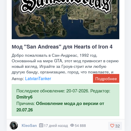
Мод "San Andreas" для Hearts of Iron 4
Добро пожаловать в Сан-Андреас, 1992 год.
Основанный на мире GTA, этот мод привносит в серию
новый взгляд. Играйте за Гроув-стрит или любую
другую банду, организацию, город, что пожелаете, и
покорите
Автор:
LatvianTanker
Подробнее
Последнее обновление: 20-07-2026. Редактор:
Dmitry6
Причина:
Обновление мода до версии от
20.07.26
KleoSan
17 дней назад
54 888
32