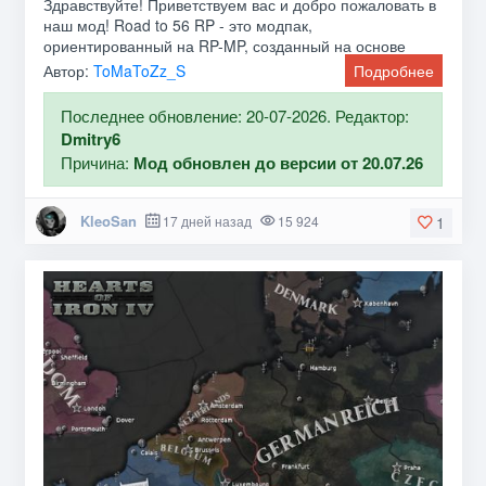
Здравствуйте! Приветствуем вас и добро пожаловать в
наш мод! Road to 56 RP - это модпак,
ориентированный на RP-MP, созданный на основе
оригинального мода Road to
Автор:
ToMaToZz_S
Подробнее
Последнее обновление: 20-07-2026. Редактор:
Dmitry6
Причина:
Мод обновлен до версии от 20.07.26
KleoSan
17 дней назад
15 924
1