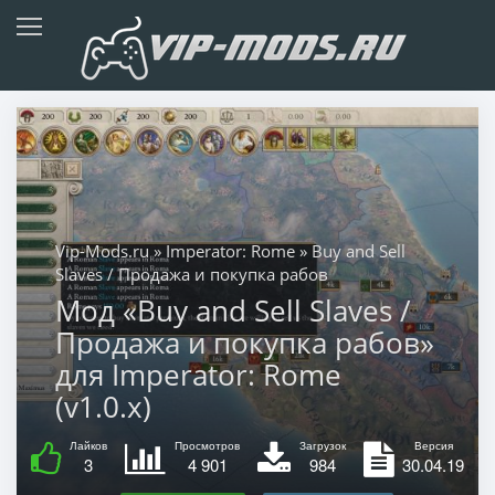
Vip-Mods.ru
»
Imperator: Rome
» Buy and Sell
Slaves / Продажа и покупка рабов
Мод «Buy and Sell Slaves /
Продажа и покупка рабов»
для Imperator: Rome
(v1.0.x)
Лайков
Просмотров
Загрузок
Версия
3
4 901
984
30.04.19