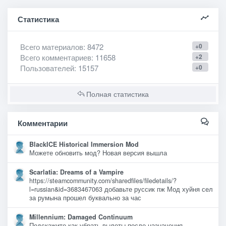
Статистика
Всего материалов
: 8472
+0
Всего комментариев
: 11658
+2
Пользователей
: 15157
+0
Полная статистика
Комментарии
BlackICE Historical Immersion Mod
Можете обновить мод? Новая версия вышла
Scarlatia: Dreams of a Vampire
https://steamcommunity.com/sharedfiles/filedetails/?
l=russian&id=3683467063 добавьте руссик пж Мод хуйня сел
за румына прошел буквально за час
Millennium: Damaged Continuum
Подскажите,как убрать вылеты после назначения