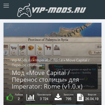
Vip-Mods.ru
»
Imperator: Rome
» Move Capital /
Перенос столицы
Мод «Move Capital /
Перенос столицы» для
Imperator: Rome (v1.0.x)
Лайков
Просмотров
Загрузок
Версия
2
3 724
795
26.04.19