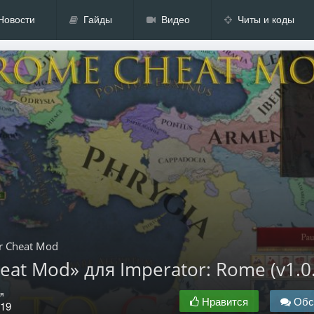
Новости
Гайды
Видео
Читы и коды
or Cheat Mod
eat Mod» для Imperator: Rome (v1.0.
я
Нравится
Обс
.19