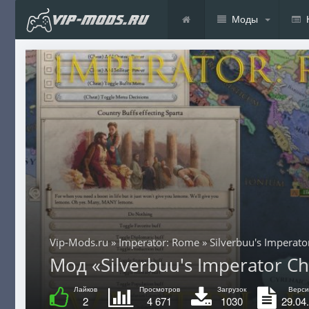
Моды
Vip-Mods.ru
»
Imperator: Rome
» Silverbuu's Imperat
Мод «Silverbuu's Imperator Ch
Лайков
Просмотров
Загрузок
Верси
2
4 671
1030
29.04