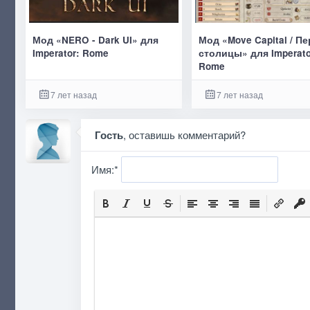
Мод «NERO - Dark UI» для
Мод «Move Capital / П
Imperator: Rome
столицы» для Imperato
Rome
7 лет назад
7 лет назад
Гость
, оставишь комментарий?
Имя:
*