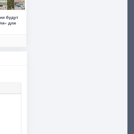
ии будут
ля» для