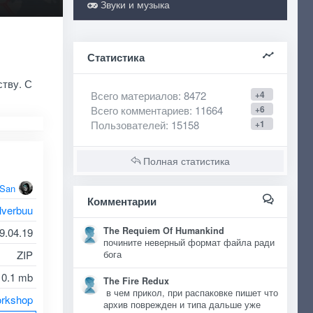
Звуки и музыка
Статистика
ству. С
Всего материалов
: 8472
+4
Всего комментариев
: 11664
+6
Пользователей
: 15158
+1
Полная статистика
oSan
Комментарии
lverbuu
The Requiem Of Humankind
9.04.19
почините неверный формат файла ради
ZIP
бога
0.1 mb
The Fire Redux
в чем прикол, при распаковке пишет что
rkshop
архив поврежден и типа дальше уже