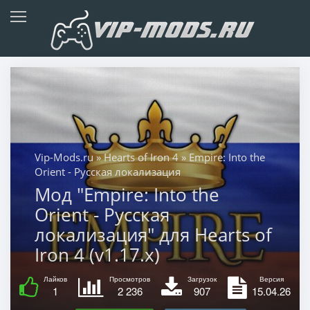
Vip-Mods.ru
»
Hearts of Iron 4
» Empire: Into the
Orient - Русская локализация
Мод "Empire: Into the
Orient - Русская
локализация" для Hearts of
Iron 4 (v1.17.x)
Лайков
Просмотров
Загрузок
Версия
1
2 236
907
15.04.26