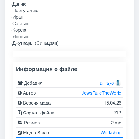
-Данию
-Португалию
-Иран
-Савойю
-Корею
-Японию
-Джунгары (Синьцзян)
Информация о файле
Добавил:
Dmitry6
Автор
JewsRuleTheWorld
Версия мода
15.04.26
Формат файла
ZIP
Размер
2 mb
Мод в Steam
Workshop