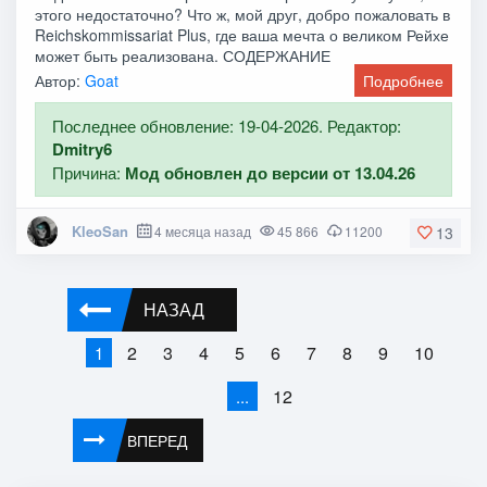
этого недостаточно? Что ж, мой друг, добро пожаловать в
Reichskommissariat Plus, где ваша мечта о великом Рейхе
может быть реализована. СОДЕРЖАНИЕ
Автор:
Goat
Подробнее
Последнее обновление: 19-04-2026. Редактор:
Dmitry6
Причина:
Мод обновлен до версии от 13.04.26
KleoSan
4 месяца назад
45 866
11200
13
НАЗАД
2
3
4
5
6
7
8
9
10
1
12
...
ВПЕРЕД