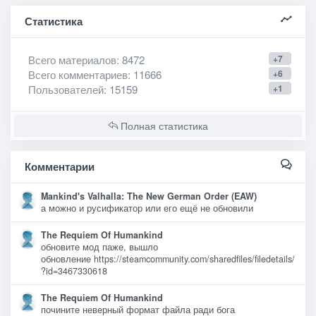
Статистика
Всего материалов
: 8472
+7
Всего комментариев
: 11666
+6
Пользователей
: 15159
+1
Полная статистика
Комментарии
Mankind's Valhalla: The New German Order (EAW)
а можно и русификатор или его ещё не обновили
The Requiem Of Humankind
обновите мод паже, вышло
обновление https://steamcommunity.com/sharedfiles/filedetails/
?id=3467330618
The Requiem Of Humankind
почините неверный формат файла ради бога