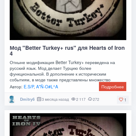
Мод "Better Turkey+ rus" для Hearts of Iron
4
Отныне модификация Better Turkey+ переведена на
русский язык. Мод делает Турцию более
функциональной. В дополнение к историческим
событиям, в моде также представлены множество
альтернативных будущих
Автор:
E.S/P
,
A*Ñ-O#L^A
Подробнее
Dmitry6
3 месяца назад
2 117
272
1