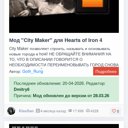
Мод "City Maker" для Hearts of Iron 4
City Maker позволяет строить, называть и основывать
новые города в hoi4! НЕ ОБРАЩАЙТЕ ВНИМАНИЯ НА
ТО, ЧТО В ОПИСАНИИ ГОВОРИТСЯ О
НЕОБХОДИМОСТИ ПЕРЕИМЕНОВЫВАТЬ ГОРОД СНОВА
И СНОВА, ЧИТАЙТЕ ОПИСАНИЕ
Автор:
Goth_Rung
Подробнее
Последнее обновление: 20-04-2026. Редактор:
Dmitry6
Причина:
Мод обновлен до версии от 28.03.26
KleoSan
4 месяца назад
17 699
4328
8