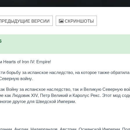
ПРЕДЫДУЩИЕ ВЕРСИИ
СКРИНШОТЫ
6
arts of Iron IV: Empire!
и борьбу за испанское наследство, на которое также обратила
Северную войну.
как Войну за испанское наследство, так и Великую Северную вой
ие как Людовик XIV, Петр Великий и Каролус Рекс. Этот мод со
многое другое для Шведской Империи.
пании, Англии, Нидерландов, Австрии, Османской Империи, По