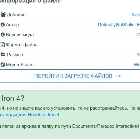
Информация о файле
Добавил:
Kle
Автор
DefinatlyNotStalin
,
E
Версия мода
2
Формат файла
Размер
1
Мод в Steam
Wo
ПЕРЕЙТИ К ЗАГРУЗКЕ ФАЙЛОВ
Iron 4?
 4, но не знаете как его установить, то не расстраивайтесь. На 
ть моды для Hearts of Iron 4
.
апки из архива в папку по пути Documents\Paradox Interactive\