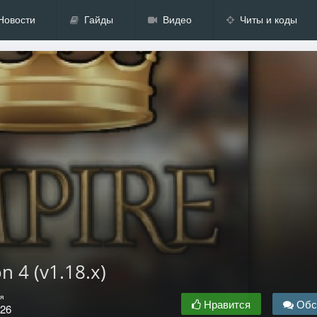
Новости
Гайды
Видео
Читы и коды
n 4 (v1.18.x)
я
Нравится
Обс
.26