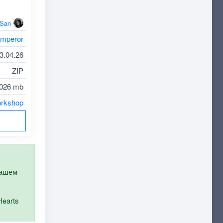
oSan
mperor
3.04.26
ZIP
026 mb
rkshop
нашем
Hearts