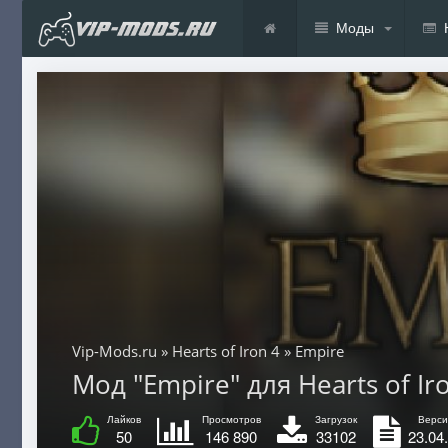
Моды
Vip-Mods.ru
»
Hearts of Iron 4
» Empire
Мод "Empire" для Hearts of Iro
Лайков
Просмотров
Загрузок
Верси
50
146 890
33102
23.04