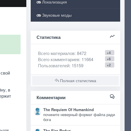
Локализация
Звуковые моды
Статистика
Всего материалов
: 8472
+4
Всего комментариев
: 11664
+6
Пользователей
: 15159
+2
 свой
Полная статистика
ну, в
держит
Комментарии
The Requiem Of Humankind
почините неверный формат файла ради
бога
льши,
The Fire Redux