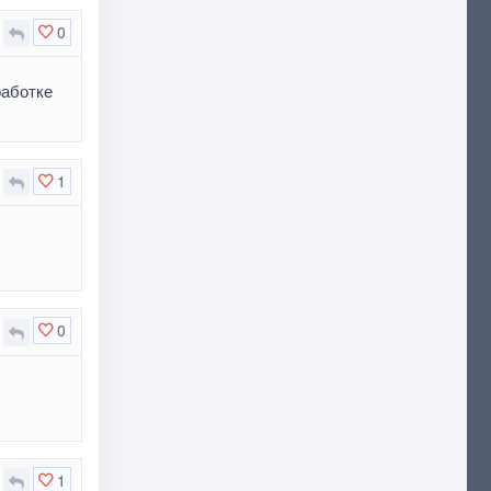
0
работке
1
0
1