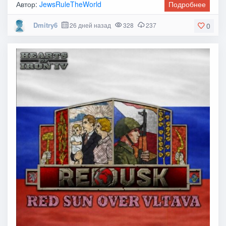
Автор:
JewsRuleTheWorld
Подробнее
Dmitry6
26 дней назад
328
237
0