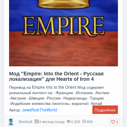
Мод "Empire: Into the Orient - Русская
локализация" для Hearts of Iron 4
Перевод на Empire Into to the Orient Мод содержит
уникальный контент на: -Францию -Испанию -Англию
-Австрию -Швецию -Россию -Нидерланды -Турцию
-Индийские княжества (монголы, маратхи) -Китай
-Польшу
Автор:
JewsRuleTheWorld
Подробнее
Dmitry6
4 месяца назад
2 229
905
1