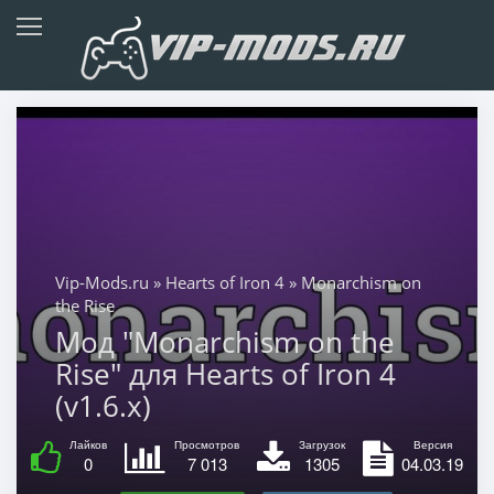
Vip-Mods.ru
»
Hearts of Iron 4
» Monarchism on
the Rise
Мод "Monarchism on the
Rise" для Hearts of Iron 4
(v1.6.x)
Лайков
Просмотров
Загрузок
Версия
0
7 013
1305
04.03.19