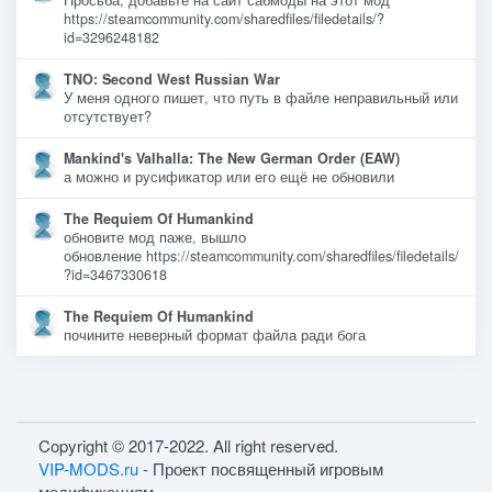
Просьба, добавьте на сайт сабмоды на этот мод
https://steamcommunity.com/sharedfiles/filedetails/?
id=3296248182
TNO: Second West Russian War
У меня одного пишет, что путь в файле неправильный или
отсутствует?
Mankind's Valhalla: The New German Order (EAW)
а можно и русификатор или его ещё не обновили
The Requiem Of Humankind
обновите мод паже, вышло
обновление https://steamcommunity.com/sharedfiles/filedetails/
?id=3467330618
The Requiem Of Humankind
почините неверный формат файла ради бога
Copyright © 2017-2022. All right reserved.
VIP-MODS.ru
- Проект посвященный игровым
модификациям.