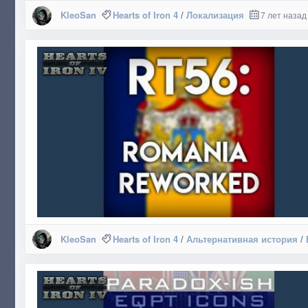
KleoSan
Hearts of Iron 4
/
Локализация
7 лет назад
KleoSan
Hearts of Iron 4
/
Альтернативная история
/