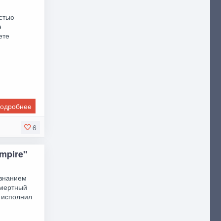
остью
н
ете
одробнее
6
Empire"
ознанием
смертный
я исполнил