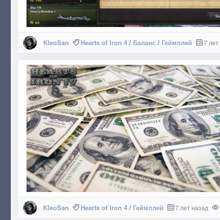
KleoSan
Hearts of Iron 4
/
Баланс
/
Геймплей
7 лет
KleoSan
Hearts of Iron 4
/
Геймплей
7 лет назад