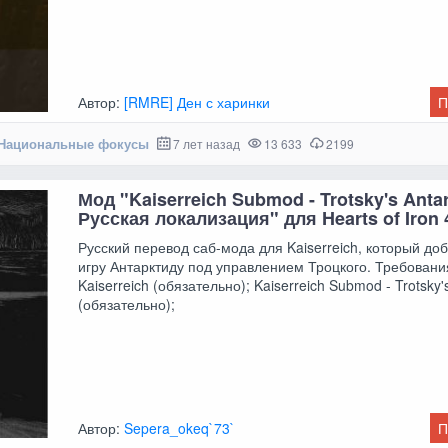
Автор:
[RMRE] Ден с харинки
П
Национальные фокусы
7 лет назад
13 633
2199
Мод "Kaiserreich Submod - Trotsky's Antar
Русская локализация" для Hearts of Iron 
Русский перевод саб-мода для Kaiserreich, который до
игру Антарктиду под управлением Троцкого. Требовани
Kaiserreich (обязательно); Kaiserreich Submod - Trotsky's
(обязательно);
Автор:
Sepera_okeq`73`
П