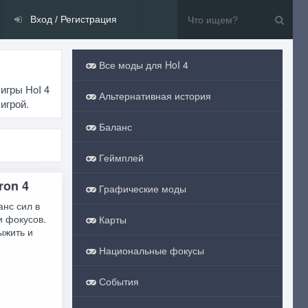
Вход / Регистрация
Все моды для HoI 4
игры HoI 4
Альтернативная история
игрой.
Баланс
Геймплей
ron 4
Графические моды
анс сил в
и фокусов.
Карты
ыжить и
Национальные фокусы
События