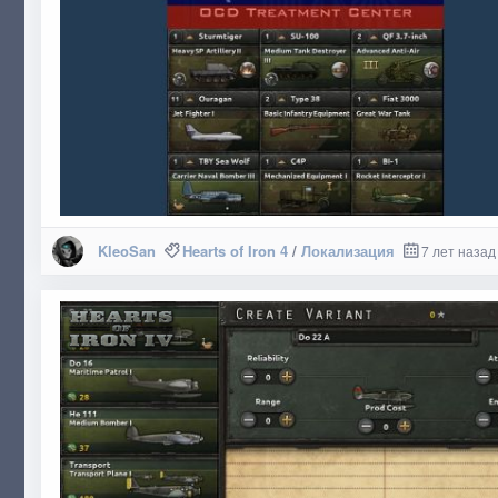
KleoSan
Hearts of Iron 4
/
Локализация
7 лет назад