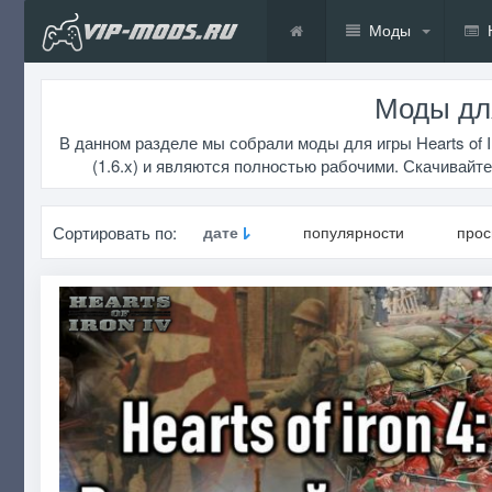
Моды
Моды для
В данном разделе мы собрали моды для игры Hearts of I
(1.6.x) и являются полностью рабочими. Скачивайте 
Сортировать по:
дате
популярности
про