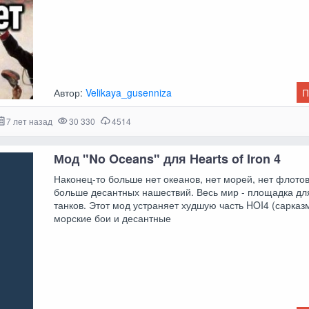
Автор:
Velikaya_gusenniza
П
7 лет назад
30 330
4514
Мод "No Oceans" для Hearts of Iron 4
Наконец-то больше нет океанов, нет морей, нет флотов
больше десантных нашествий. Весь мир - площадка дл
танков. Этот мод устраняет худшую часть HOI4 (сарказм
морские бои и десантные