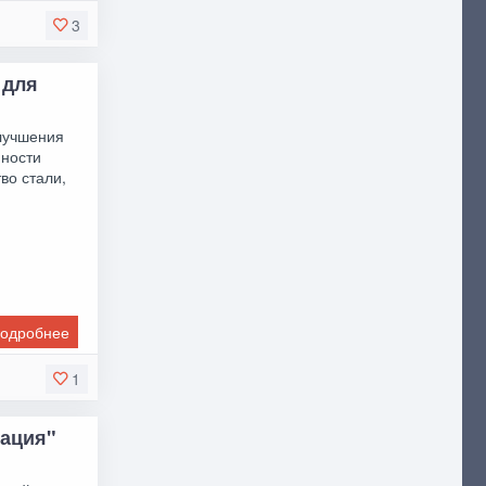
3
 для
улучшения
нности
во стали,
одробнее
1
зация"