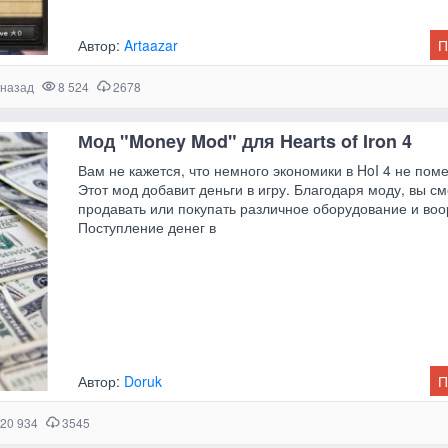
Автор:
Artaazar
П
 назад
8 524
2678
Мод "Money Mod" для Hearts of Iron 4
Вам не кажется, что немного экономики в HoI 4 не пом
Этот мод добавит деньги в игру. Благодаря моду, вы с
продавать или покупать различное оборудование и во
Поступление денег в
Автор:
Doruk
П
20 934
3545