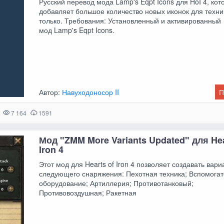
Русский перевод мода Lamp's Eqpt Icons для HoI 4, ко
добавляет большое количество новых иконок для техни
только. Требования: Установленный и активированный
мод Lamp's Eqpt Icons.
Автор:
Навуходоносор II
П
7 164
1591
Мод "ZMM More Variants Updated" для Hea
Iron 4
Этот мод для Hearts of Iron 4 позволяет создавать вар
следующего снаряжения: Пехотная техника; Вспомога
оборудование; Артиллерия; Противотанковый;
Противовоздушная; Ракетная