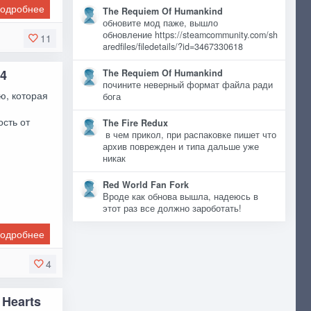
одробнее
The Requiem Of Humankind
обновите мод паже, вышло
обновление https://steamcommunity.com/sh
11
aredfiles/filedetails/?id=3467330618
 4
The Requiem Of Humankind
почините неверный формат файла ради
ю, которая
бога
сть от
The Fire Redux
в чем прикол, при распаковке пишет что
архив поврежден и типа дальше уже
никак
Red World Fan Fork
Вроде как обнова вышла, надеюсь в
этот раз все должно зароботать!
одробнее
4
 Hearts