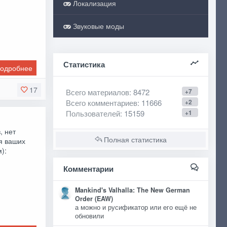
Локализация
Звуковые моды
Статистика
одробнее
17
Всего материалов
: 8472
+7
Всего комментариев
: 11666
+2
Пользователей
: 15159
+1
, нет
Полная статистика
я ваших
):
Комментарии
Mankind's Valhalla: The New German
Order (EAW)
а можно и русификатор или его ещё не
обновили