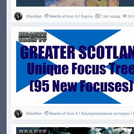
KleoSan
Hearts of Iron 4
/
Карты
7 лет назад
10 
KleoSan
Hearts of Iron 4
/
Альтернативная история
/