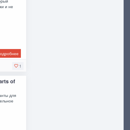
торый
ки и не
одробнее
1
rts of
ианты для
тельное