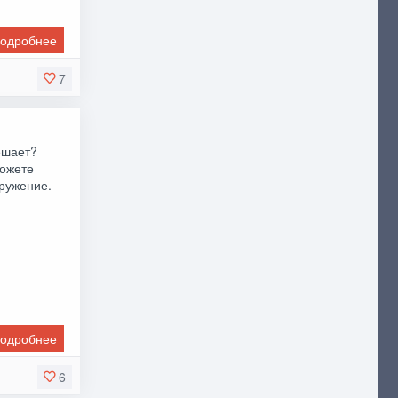
одробнее
7
ешает?
можете
оружение.
одробнее
6