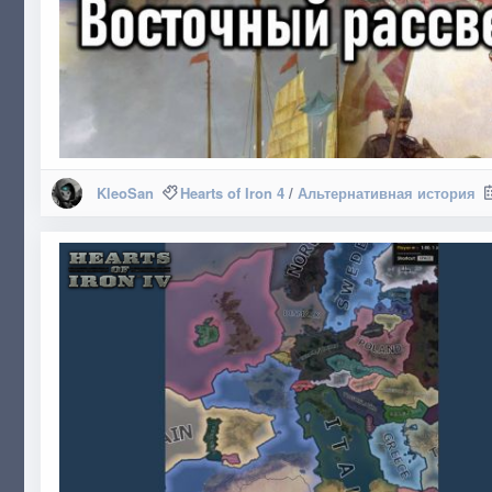
KleoSan
Hearts of Iron 4
/
Альтернативная история