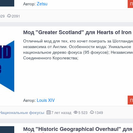
Автор:
Zetsu
П
929
2091
Мод "Greater Scotland" для Hearts of Iron
Отличный мод для тех, кто хочет поиграть за Шотланди
независима от Англии. Особенности мода: Уникальное
национальное дерево фокуса (95 фокусов); Независимо
Соединенного Королевства;
Автор:
Louis XIV
П
Национальные фокусы
7 лет назад
5 523
1349
Мод "Historic Geographical Overhaul" для