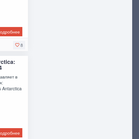
одробнее
8
ctica:
4
бавляет в
я:
 Antarctica
одробнее