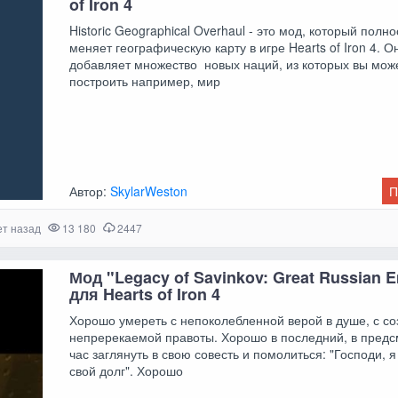
of Iron 4
Historic Geographical Overhaul - это мод, который полн
меняет географическую карту в игре Hearts of Iron 4. О
добавляет множество новых наций, из которых вы мож
построить например, мир
Автор:
SkylarWeston
П
ет назад
13 180
2447
Мод "Legacy of Savinkov: Great Russian 
для Hearts of Iron 4
Хорошо умереть с непоколебленной верой в душе, с с
непререкаемой правоты. Хорошо в последний, в пред
час заглянуть в свою совесть и помолиться: "Господи, 
свой долг". Хорошо