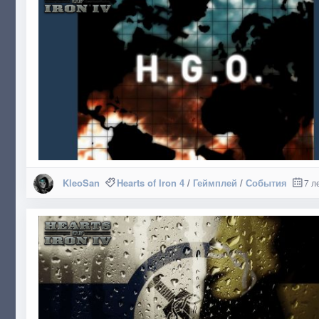
KleoSan
Hearts of Iron 4
/
Геймплей
/
События
7 л