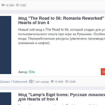
10 389
1392
Мод "The Road to 56: Romania Reworked"
Hearts of Iron 4
Новый саб-мод к The Road to 56, который создан для 
пользовательского опыта при игре за Румынию. Особе
мода: Переработанные ресурсы (увеличено производст
алюминия и нефти);
Автор:
Eris
П
Баланс
/
Геймплей
7 лет назад
10 669
1348
Мод "Lamp's Eqpt Icons: Русская локали
для Hearts of Iron 4