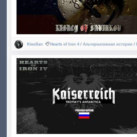
KleoSan
Hearts of Iron 4
/
Альтернативная история
/