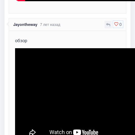
0
Jayontheway
7 лет назад
обзор