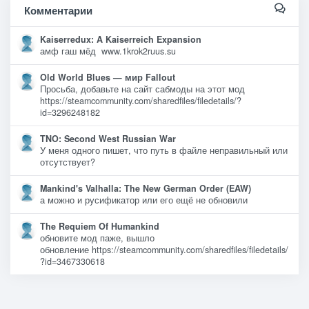
Комментарии
Kaiserredux: A Kaiserreich Expansion
амф гаш мёд www.1krok2ruus.su
Old World Blues — мир Fallout
Просьба, добавьте на сайт сабмоды на этот мод
https://steamcommunity.com/sharedfiles/filedetails/?
id=3296248182
TNO: Second West Russian War
У меня одного пишет, что путь в файле неправильный или
отсутствует?
Mankind's Valhalla: The New German Order (EAW)
а можно и русификатор или его ещё не обновили
The Requiem Of Humankind
обновите мод паже, вышло
обновление https://steamcommunity.com/sharedfiles/filedetails/
?id=3467330618