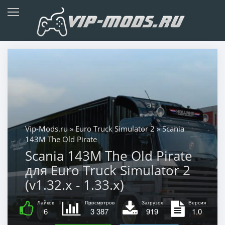
Vip-Mods.ru
»
Euro Truck Simulator 2
» Scania
143M The Old Pirate
Scania 143M The Old Pirate
для Euro Truck Simulator 2
(v1.32.x - 1.33.x)
Лайков
Просмотров
Загрузок
Версия
6
3 387
919
1.0