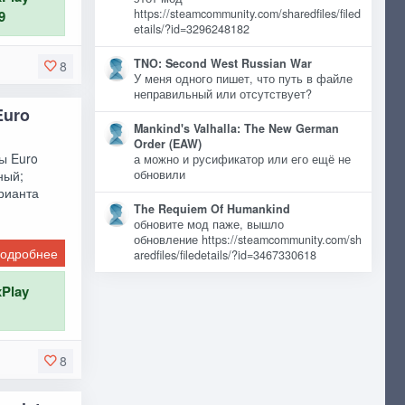
https://steamcommunity.com/sharedfiles/filed
9
etails/?id=3296248182
TNO: Second West Russian War
8
У меня одного пишет, что путь в файле
неправильный или отсутствует?
Euro
Mankind's Valhalla: The New German
Order (EAW)
ры Euro
а можно и русификатор или его ещё не
ный;
обновили
арианта
The Requiem Of Humankind
обновите мод паже, вышло
обновление https://steamcommunity.com/sh
одробнее
aredfiles/filedetails/?id=3467330618
xPlay
8