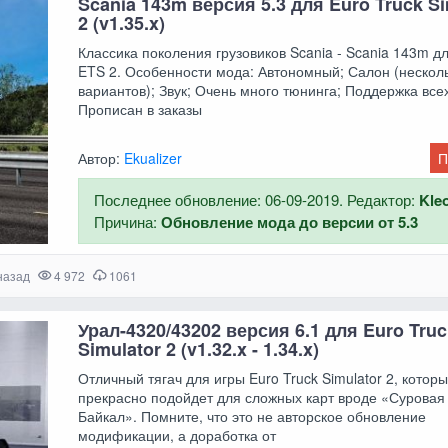
Scania 143m версия 5.3 для Euro Truck Si
2 (v1.35.x)
Классика поколения грузовиков Scania - Scania 143m д
ETS 2. Особенности мода: Автономный; Салон (нескол
вариантов); Звук; Очень много тюнинга; Поддержка все
Прописан в заказы
Автор:
Ekualizer
П
Последнее обновление: 06-09-2019. Редактор:
Kle
Причина:
Обновление мода до версии от 5.3
назад
4 972
1061
Урал-4320/43202 версия 6.1 для Euro Truc
Simulator 2 (v1.32.x - 1.34.x)
Отличный тягач для игры Euro Truck Simulator 2, котор
прекрасно подойдет для сложных карт вроде «Суровая
Байкал». Помните, что это не авторское обновление
модификации, а доработка от