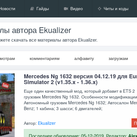
Новости
Гайды
Видео
Читы и коды
ы автора Ekualizer
жете скачать все материалы автора Ekualizer.
смотрам
комментариям
алфавиту
загрузкам
Mercedes Ng 1632 версия 04.12.19 для Eu
Simulator 2 (v1.35.x - 1.36.x)
Еще один качественный мод, который добавит в ETS 2
грузовик Mercedes Ng 1632. Особенности модификаци
Автономный грузовик Mercedes Ng 1632; Автосалон Me
Benz; 1 кабина; 3 шасси; 6 двигателей;
Автор:
Ekualizer
П
Последнее обновление: 05-12-2019. Редактор:
Ale