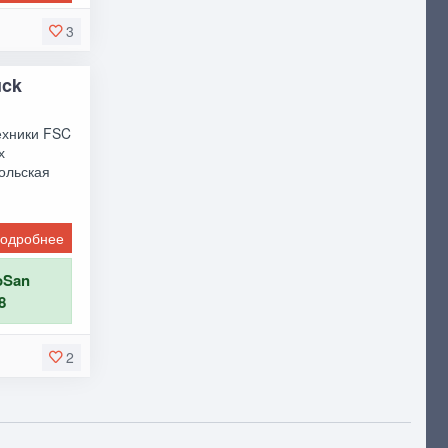
3
uck
техники FSC
х
Польская
одробнее
oSan
8
2