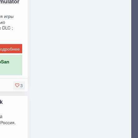
mulator
ля игры
ько
х DLC ;
одробнее
oSan
3
k
ый
 Россия.