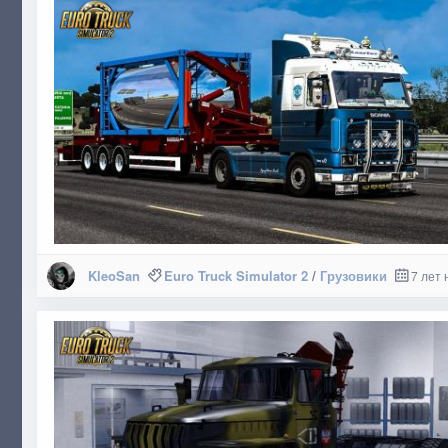
KleoSan
Euro Truck Simulator 2
/
Грузовики
7 лет 