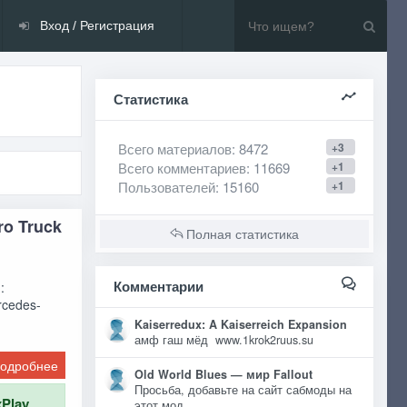
Вход / Регистрация
Статистика
Всего материалов
: 8472
+3
Всего комментариев
: 11669
+1
Пользователей
: 15160
+1
ro Truck
Полная статистика
Комментарии
и:
rcedes-
Kaiserredux: A Kaiserreich Expansion
амф гаш мёд www.1krok2ruus.su
одробнее
Old World Blues — мир Fallout
Просьба, добавьте на сайт сабмоды на
xPlay
этот мод