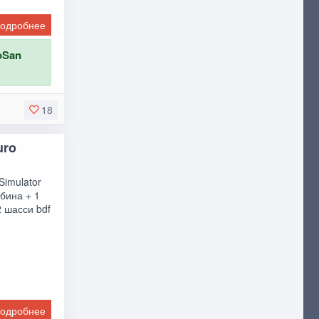
одробнее
oSan
18
uro
Simulator
бина + 1
2 шасси bdf
одробнее