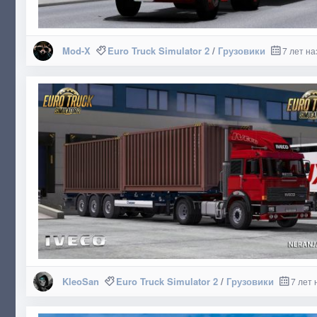
Mod-X
Euro Truck Simulator 2
/
Грузовики
7 лет на
KleoSan
Euro Truck Simulator 2
/
Грузовики
7 лет 