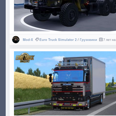
Mod-X
Euro Truck Simulator 2
/
Грузовики
7 лет на