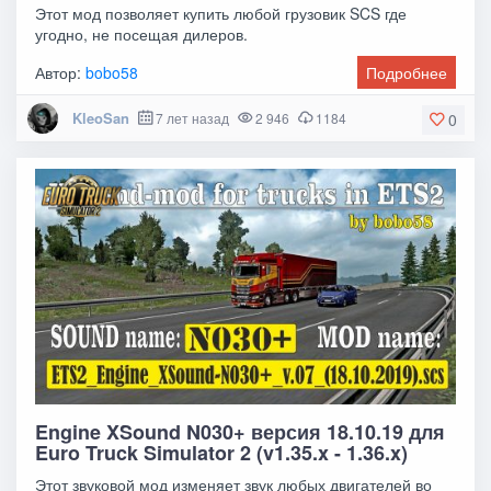
Этот мод позволяет купить любой грузовик SCS где
угодно, не посещая дилеров.
Автор:
bobo58
Подробнее
KleoSan
7 лет назад
2 946
1184
0
Engine XSound N030+ версия 18.10.19 для
Euro Truck Simulator 2 (v1.35.x - 1.36.x)
Этот звуковой мод изменяет звук любых двигателей во