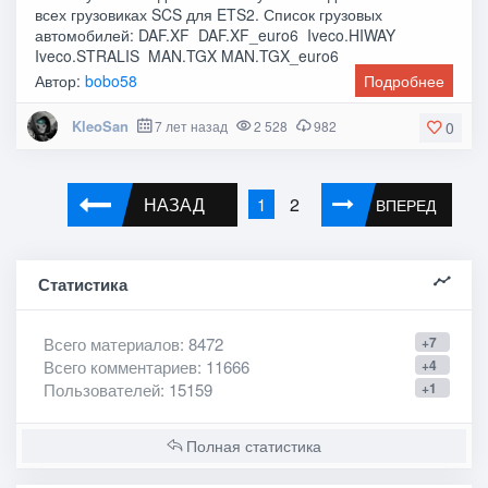
всех грузовиках SCS для ETS2. Список грузовых
автомобилей: DAF.XF DAF.XF_euro6 Iveco.HIWAY
Iveco.STRALIS MAN.TGX MAN.TGX_euro6
Mercedes.ACTROS
Автор:
bobo58
Подробнее
KleoSan
7 лет назад
2 528
982
0
НАЗАД
2
1
ВПЕРЕД
Статистика
Всего материалов
: 8472
+7
Всего комментариев
: 11666
+4
Пользователей
: 15159
+1
Полная статистика