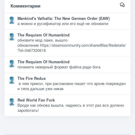
Комментарии
Mankind's Valhalla: The New German Order (EAW)
а можно и русификатор или его ещё не обновили
The Requiem Of Humankind
обновите мод паже, вышло
обновление https://steamcommunity.com/sharedfiles/filedetails/
?id=3467330618
The Requiem Of Humankind
почините неверный формат файла ради бога
The Fire Redux
в чем прикол, при распаковке пишет что архив поврежден
и типа дальше уже никак
Red World Fan Fork
Вроде как обнова вышла, надеюсь в этот раз все должно
зароботать!