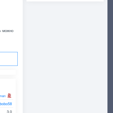
+ можно
man
bobo58
3.0