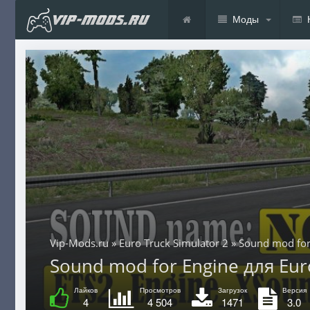
Моды
Vip-Mods.ru
»
Euro Truck Simulator 2
» Sound mod for
Sound mod for Engine для Euro
Лайков
Просмотров
Загрузок
Версия
4
4 504
1471
3.0