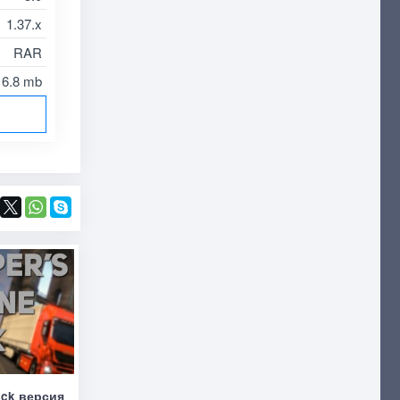
1.37.x
RAR
6.8 mb
ack версия