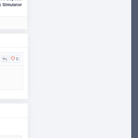
k Simulator
0