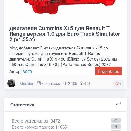
Двигатели Cummins X15 для Renault T
Range версия 1.0 для Euro Truck Simulator
2 (v1.35.x)
Мод добавляет 3 новых двигателя Cummıns x15 со
своими звуками для грузовика Renault T Range.
Двигатели: Cummins X15 450 (Efficiency Series) 2372 нм
450 л.с. Cummins X15 485 (Performance Series) 2237
Автор:
Voith
Подробнее
KleoSan
7 лет назад
2 105
618
1
Статистика
Всего материалов
: 8472
+7
Всего комментариев
: 11666
+6