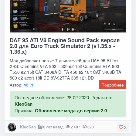
DAF 95 ATI V8 Engine Sound Pack версия
2.0 для Euro Truck Simulator 2 (v1.35.x -
1.36.x)
Мод добавляет новые 7 двигателей для DAF 95 ATi от
XBS: Cummins VTA-903-T500 e2 15lt Cummins VTA-903-
T550 e2 15lt CAT 3408A DI TA 450 e2 18lt CAT 3408B TA
500 e2 acert 18lt DD 8V-92TTA 335 12lt DD
Автор:
Voith
Подробнее
Последнее обновление: 28-02-2020. Редактор:
KleoSan
Причина:
Обновление мода до версии 2.0
KleoSan
6 лет назад
2 407
698
2