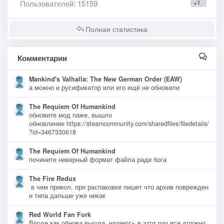
Пользователей
: 15159
+1
Полная статистика
Комментарии
Mankind's Valhalla: The New German Order (EAW)
а можно и русификатор или его ещё не обновили
The Requiem Of Humankind
обновите мод паже, вышло
обновление https://steamcommunity.com/sharedfiles/filedetails/
?id=3467330618
The Requiem Of Humankind
почините неверный формат файла ради бога
The Fire Redux
в чем прикол, при распаковке пишет что архив поврежден
и типа дальше уже никак
Red World Fan Fork
Вроде как обнова вышла, надеюсь в этот раз все должно