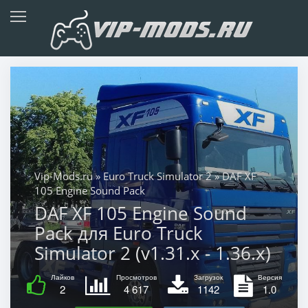
Vip-Mods.ru
»
Euro Truck Simulator 2
» DAF XF
105 Engine Sound Pack
DAF XF 105 Engine Sound
Pack для Euro Truck
Simulator 2 (v1.31.x - 1.36.x)
Лайков
Просмотров
Загрузок
Версия
2
4 617
1142
1.0