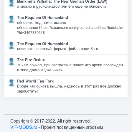
Mankind's Valhalla: The New German Order (EAW)
а можно и русификатор или его ещё не обновили
The Requiem Of Humankind
обновите мод паже, вышло
обновление https://steamcommunity.com/sharedfiles/filedetails/
?id=3467330618
The Requiem Of Humankind
почините неверный формат файла ради бога
The Fire Redux
в чем прикол, при распаковке пишет что архив поврежден
и типа дальше уже никак
Red World Fan Fork
Вроде как обнова вышла, надеюсь в этот раз все должно
зароботать!
Copyright © 2017-2022. All right reserved.
VIP-MODS.ru
- Проект посвященный игровым