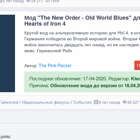
6 лет назад
28 311
1669
Мод "The New Order - Old World Blues" д
Hearts of Iron 4
Крутой мод на альтернативную историю для HoI 4, в ко
Германия победила во Второй мировой войне. Вторая
война закончилась двадцать лет назад, но ее наследие
живо. Германский Рейх
Автор:
The Pink Panzer
П
Последнее обновление: 17-04-2020. Редактор:
Kle
Причина:
Обновление мода до версии от 16.04.2
Геймплей
/
Национальные фокусы
/
События
6 лет назад
66 527
циям.