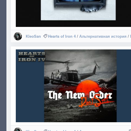
KleoSan
Hearts of Iron 4
/
Альтернативная история
/