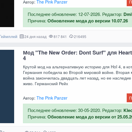
Автор:
The Pink Panzer
П
Последнее обновление: 12-07-2026. Редактор:
Dmi
Причина:
Обновление мода до версии 10.07.26
Геймплей
24 дня назад
817 841
216495
Мод "The New Order: Dont Surf" для Hearts
4
Крутой мод на альтернативную историю для HoI 4, в ко
Германия победила во Второй мировой войне. Вторая
война закончилась двадцать лет назад, но ее наследие
живо. Германский Рейх
Автор:
The Pink Panzer
П
Последнее обновление: 30-05-2020. Редактор:
Kle
Причина:
Обновление мода до версии от 25.05.2