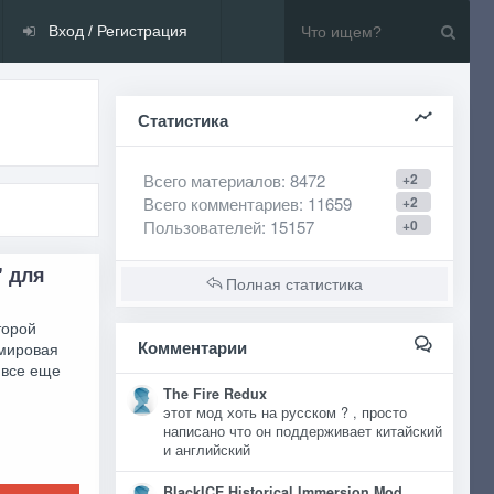
Вход / Регистрация
Статистика
Всего материалов
: 8472
+2
Всего комментариев
: 11659
+2
Пользователей
: 15157
+0
" для
Полная статистика
торой
Комментарии
 мировая
 все еще
The Fire Redux
этот мод хоть на русском ? , просто
написано что он поддерживает китайский
и английский
BlackICE Historical Immersion Mod