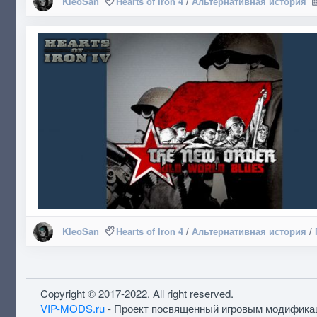
KleoSan
Hearts of Iron 4
/
Альтернативная история
KleoSan
Hearts of Iron 4
/
Альтернативная история
/
Copyright © 2017-2022. All right reserved.
VIP-MODS.ru
- Проект посвященный игровым модифика