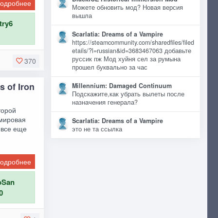
одробнее
Можете обновить мод? Новая версия
вышла
try6
Scarlatia: Dreams of a Vampire
https://steamcommunity.com/sharedfiles/filed
etails/?l=russian&id=3683467063 добавьте
руссик пж Мод хуйня сел за румына
370
прошел буквально за час
 of Iron
Millennium: Damaged Continuum
Подскажите,как убрать вылеты после
назначения генерала?
торой
 мировая
Scarlatia: Dreams of a Vampire
 все еще
это не та ссылка
одробнее
oSan
0