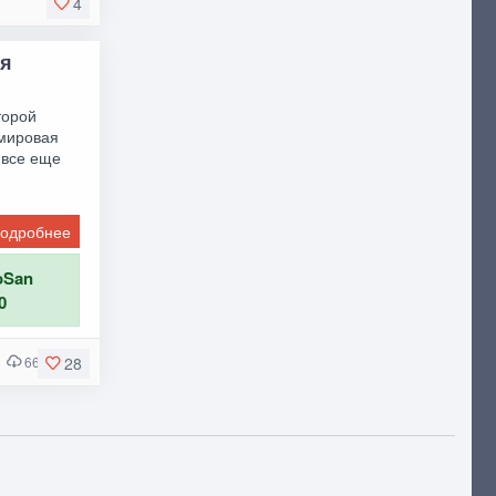
4
ля
торой
 мировая
 все еще
одробнее
oSan
0
6622
28