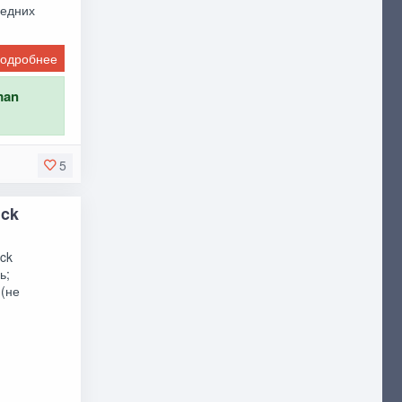
редних
одробнее
man
5
uck
ck
ь;
 (не