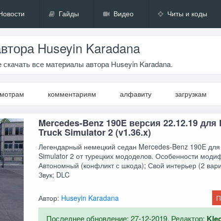
Новости
Гайды
Видео
Читы и коды
втора Huseyin Karadana
 скачать все материалы автора Huseyin Karadana.
смотрам
комментариям
алфавиту
загрузкам
Mercedes-Benz 190E версия 22.12.19 для 
Truck Simulator 2 (v1.36.x)
Легендарный немецкий седан Mercedes-Benz 190E для 
Simulator 2 от турецких мододелов. Особенности моди
Автономный (конфликт с шкода); Свой интерьер (2 вари
Звук; DLC
Автор:
Huseyin Karadana
П
Последнее обновление: 27-12-2019. Редактор:
Kle