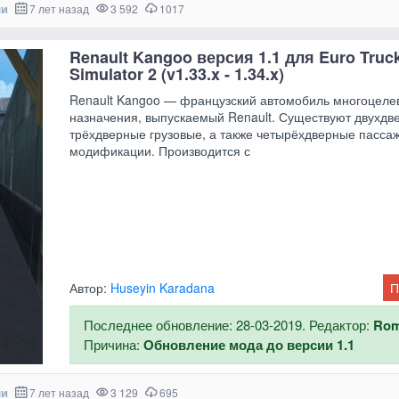
ли
7 лет назад
3 592
1017
Renault Kangoo версия 1.1 для Euro Truc
Simulator 2 (v1.33.x - 1.34.x)
Renault Kangoo — французский автомобиль многоцеле
назначения, выпускаемый Renault. Существуют двухдв
трёхдверные грузовые, а также четырёхдверные пасса
модификации. Производится с
Автор:
Huseyin Karadana
П
Последнее обновление: 28-03-2019. Редактор:
Ro
Причина:
Обновление мода до версии 1.1
ли
7 лет назад
3 129
695