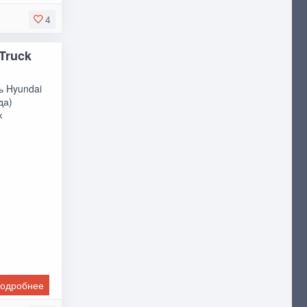
4
Truck
ь Hyundai
да)
к
одробнее