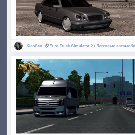
KleoSan
Euro Truck Simulator 2
/
Легковые автомоб