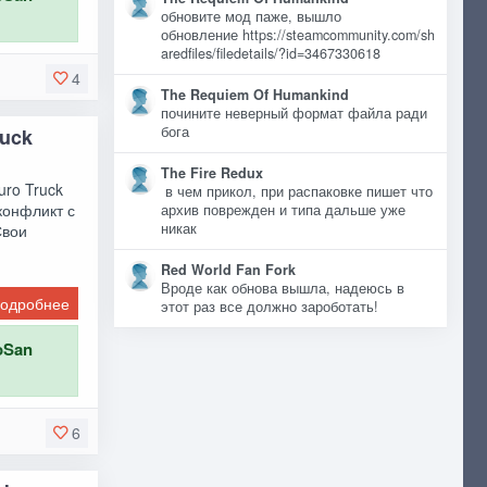
обновите мод паже, вышло
обновление https://steamcommunity.com/sh
aredfiles/filedetails/?id=3467330618
4
The Requiem Of Humankind
почините неверный формат файла ради
бога
ruck
The Fire Redux
uro Truck
в чем прикол, при распаковке пишет что
конфликт с
архив поврежден и типа дальше уже
никак
Свои
Red World Fan Fork
Вроде как обнова вышла, надеюсь в
одробнее
этот раз все должно зароботать!
oSan
6