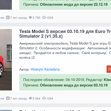
Причина:
Обновление мода до версии 22.12.19
или
7 лет назад
5 785
1509
Tesla Model S версия 03.10.19 для Euro T
Simulator 2 (v1.35.x)
Американский электромобиль Tesla Model S для игры E
Simulator 2. Особенности модификации: Автономный (
шкода); Продаётся в любом салоне; Свой интерьер; 
колёса (2
Автор:
Hüseyin Karadana
П
Последнее обновление: 04-10-2019. Редактор:
Kle
Причина:
Обновление мода до версии 03.10.19
или
7 лет назад
5 064
1264