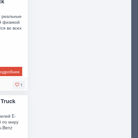
ck
т реальные
й физикой
ся во всех
одробнее
1
 Truck
билей E-
й по миру
s-Benz