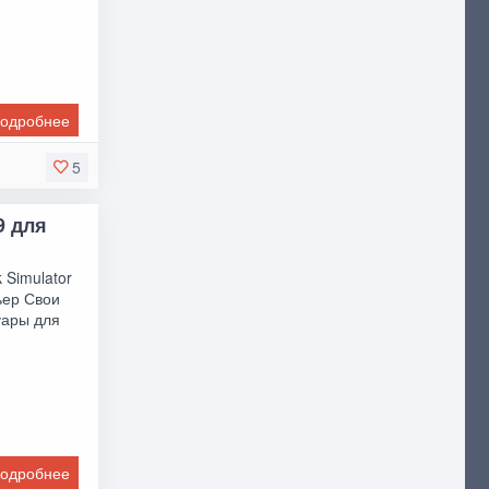
одробнее
5
9 для
 Simulator
ьер Свои
уары для
одробнее