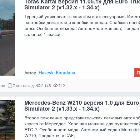
Tofas Kartal версия 11.05.19 для Euro Tru
Simulator 2 (v1.32.x - 1.34.x)
Турецкий универсал с тюнингом и аксессуарами. Имее
настройки двигателя и коробки передач. Снабжен ново
игры. Особенности мода: Автономная машина; Продает
салонах; 1 шасси
Автор:
Huseyin Karadana
П
или
7 лет назад
2 145
712
Mercedes-Benz W210 версия 1.0 для Euro
Simulator 2 (v1.33.x - 1.34.x)
Второе поколение представительских легковых автомо
класса от Мерседес. Хорошая машина для путешестви
ЕТС 2. Особенности мода: Автономный седан Mercede
W210; Продается в DAF;