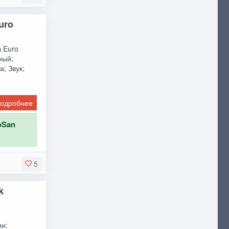
uro
ы Euro
ный;
; Звук;
одробнее
oSan
5
k
ии: