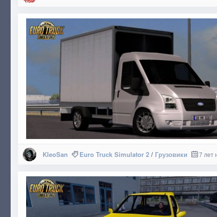
KleoSan
Euro Truck Simulator 2
/
Грузовики
7 лет 