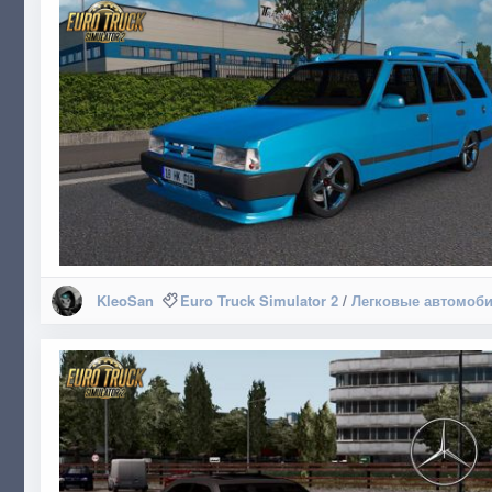
KleoSan
Euro Truck Simulator 2
/
Легковые автомоб