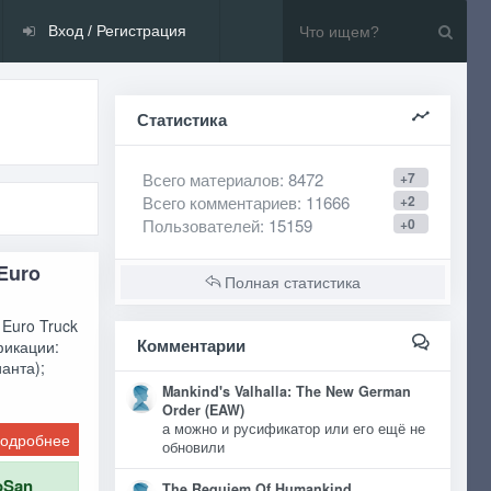
Вход / Регистрация
Статистика
Всего материалов
: 8472
+7
Всего комментариев
: 11666
+2
Пользователей
: 15159
+0
Euro
Полная статистика
Euro Truck
Комментарии
фикации:
анта);
Mankind's Valhalla: The New German
Order (EAW)
а можно и русификатор или его ещё не
одробнее
обновили
oSan
The Requiem Of Humankind