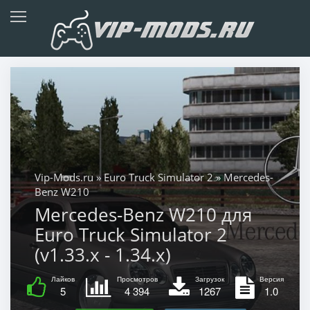
Vip-Mods.ru
»
Euro Truck Simulator 2
» Mercedes-
Benz W210
Mercedes-Benz W210 для
Euro Truck Simulator 2
(v1.33.x - 1.34.x)
Лайков
Просмотров
Загрузок
Версия
5
4 394
1267
1.0