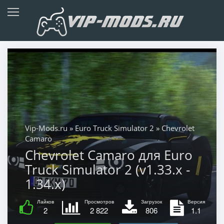
Vip-Mods.ru
»
Euro Truck Simulator 2
» Chevrolet
Camaro
Chevrolet Camaro для Euro
Truck Simulator 2 (v1.33.x -
1.34.x)
Лайков
Просмотров
Загрузок
Версия
2
2 822
806
1.1