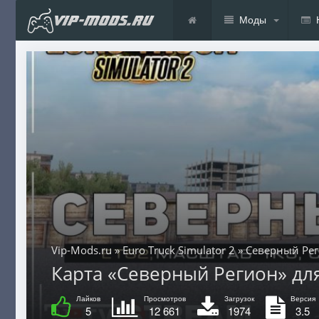
Моды
Vip-Mods.ru
»
Euro Truck Simulator 2
» Северный Ре
Карта «Северный Регион» для E
Лайков
Просмотров
Загрузок
Версия
5
12 661
1974
3.5