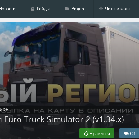
Новости
Гайды
Видео
Читы и коды
гион
uro Truck Simulator 2 (v1.34.x)
Нравится
Обс