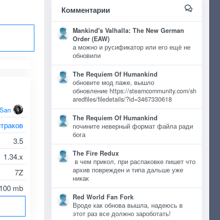
Комментарии
Mankind's Valhalla: The New German
Order (EAW)
а можно и русификатор или его ещё не
обновили
The Requiem Of Humankind
обновите мод паже, вышло
обновление https://steamcommunity.com/sh
aredfiles/filedetails/?id=3467330618
oSan
The Requiem Of Humankind
траков
почините неверный формат файла ради
бога
3.5
The Fire Redux
1.34.x
в чем прикол, при распаковке пишет что
архив поврежден и типа дальше уже
7Z
никак
100 mb
Red World Fan Fork
Вроде как обнова вышла, надеюсь в
этот раз все должно зароботать!