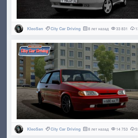
KleoSan
City Car Driving
8 лет назад
33 831
1
KleoSan
City Car Driving
8 лет назад
14 753
5