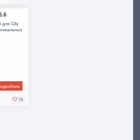
5.6
 для City
уникальных
одробнее
78