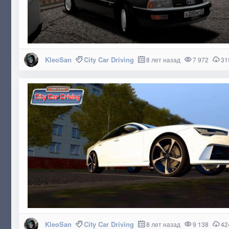
KleoSan
City Car Driving
8 лет назад
7 972
31
KleoSan
City Car Driving
8 лет назад
9 138
42