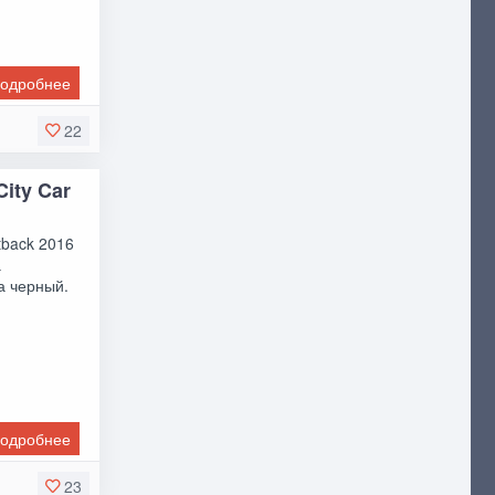
одробнее
22
City Car
tback 2016
а
а черный.
одробнее
23