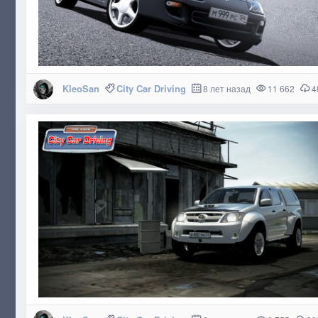
KleoSan
City Car Driving
8 лет назад
11 662
4