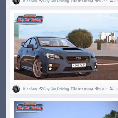
KleoSan
City Car Driving
8 лет назад
6 755
23
KleoSan
City Car Driving
8 лет назад
9 095
38