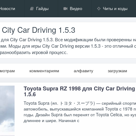
Новости
Гайды
Видео
Читы и коды
ity Car Driving 1.5.3
для City Car Driving 1.5.3. Все модификации были проверенны н
. Моды для игры City Car Driving версии 1.5.3 - это отличный 
 разнообразить игровой процесс.
смотрам
комментариям
алфавиту
загрузкам
Toyota Supra RZ 1998 для City Car Driving 
1.5.6
Toyota Supra (яп. トヨタ・スープラ) — серийный спорт
автомобиль, выпускавшийся компанией Toyota с 1978 
годы. Дизайн Supra был перенят от Toyota Celica, но ку
длиннее и шире. Начиная с