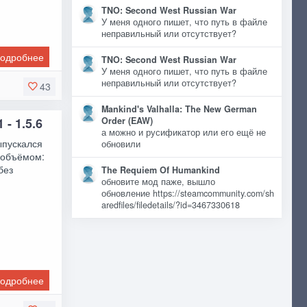
TNO: Second West Russian War
У меня одного пишет, что путь в файле
неправильный или отсутствует?
одробнее
TNO: Second West Russian War
У меня одного пишет, что путь в файле
неправильный или отсутствует?
43
Mankind's Valhalla: The New German
 - 1.5.6
Order (EAW)
а можно и русификатор или его ещё не
выпускался
обновили
 объёмом:
 без
The Requiem Of Humankind
обновите мод паже, вышло
обновление https://steamcommunity.com/sh
aredfiles/filedetails/?id=3467330618
одробнее