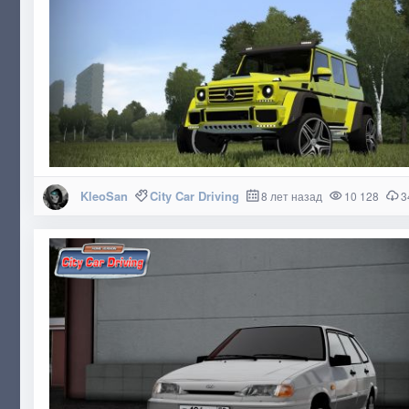
KleoSan
City Car Driving
8 лет назад
10 128
3