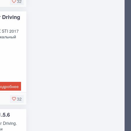
32
 Driving
 STI 2017
икальный
одробнее
32
1.5.6
 Driving.
ми