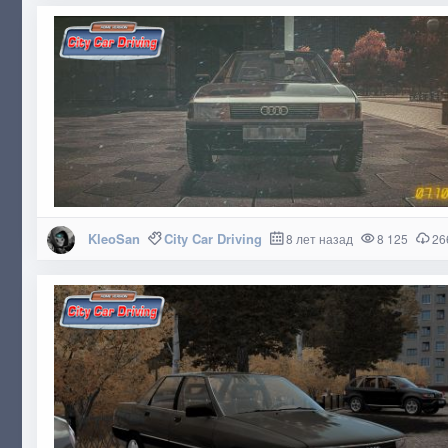
KleoSan
City Car Driving
8 лет назад
8 125
26