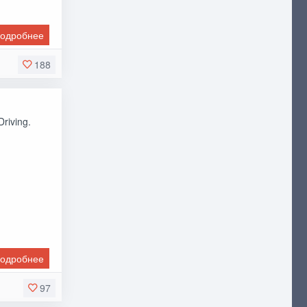
одробнее
188
riving.
одробнее
97