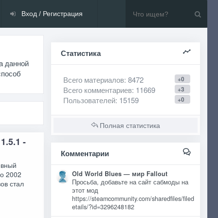
Вход / Регистрация
Статистика
а данной
способ
Всего материалов
: 8472
+0
Всего комментариев
: 11669
+3
Пользователей
: 15159
+0
Полная статистика
1.5.1 -
Комментарии
ивный
по 2002
Old World Blues — мир Fallout
Просьба, добавьте на сайт сабмоды на
зов стал
этот мод
https://steamcommunity.com/sharedfiles/filed
etails/?id=3296248182