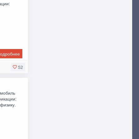
ации:
одробнее
52
омобиль
фикации:
физику.