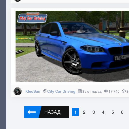
KleoSan
City Car Driving
8 лет назад
17 745
8
НАЗАД
2
3
4
5
6
1