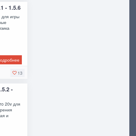
1 - 1.5.6
3 для игры
ные
изика
одробнее
13
.5.2 -
ro 20v для
орения
ая и