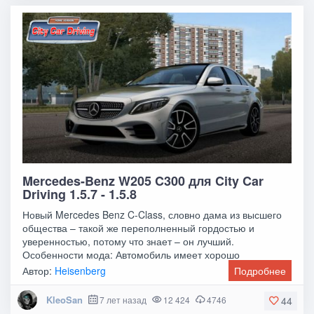
Mercedes-Benz W205 C300 для City Car
Driving 1.5.7 - 1.5.8
Новый Mercedes Benz C-Class, словно дама из высшего
общества – такой же переполненный гордостью и
уверенностью, потому что знает – он лучший.
Особенности мода: Автомобиль имеет хорошо
настроенную
Автор:
Heisenberg
Подробнее
KleoSan
7 лет назад
12 424
4746
44