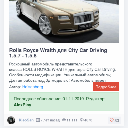
Rolls Royce Wraith для City Car Driving
1.5.7 - 1.5.8
Роскошный автомобиль представительского
класса ROLLS ROYCE WRAITH для игры City Car Driving.
Особенности модификации: Уникальный автомобиль;
Долгая работа над 3д моделью; Автомобиль имеет
собственный
Автор:
Heisenberg
Подробнее
Последнее обновление: 01-11-2019. Редактор:
AlexPlay
KleoSan
7 лет назад
11 111
4670
33