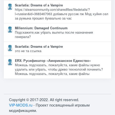
Scarlatia: Dreams of a Vampire
https://steamcommunity.com/sharedfiles/filedetails/?
l=russian&id=3683467063 добавьте руссик пж Мод хуйня сел
за румына прошел буквально за час
Millennium: Damaged Continuum
Подскажите,как убрать вылеты после назначения
генерала?
Scarlatia: Dreams of a Vampire
это не та ссылка
ERX: Русификатор «Американское Единство»
Можешь подсказать, пожалуйста, какие файлы нужно
удалить или убрать, чтобы древо технологий починить?
Можешь подсказать, пожалуйста, какие файлы
Copyright © 2017-2022. All right reserved.
VIP-MODS.ru
- Проект посвященный игровым
модификациям.