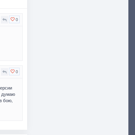
0
0
версии
я думаю
в бою,