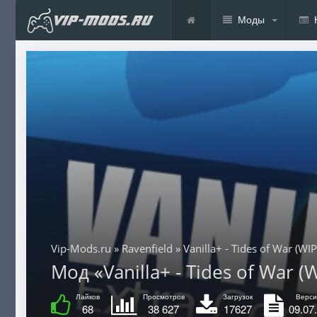
Моды
Vip-Mods.ru
»
Ravenfield
» Vanilla+ - Tides of War (WIP
Мод «Vanilla+ - Tides of War (W
Лайков
Просмотров
Загрузок
Верси
68
38 627
17627
09.07