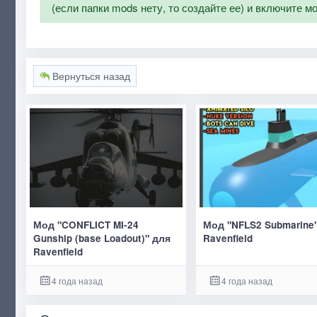
(если папки mods нету, то создайте ее) и включите м
Вернуться назад
Мод "CONFLICT MI-24
Мод "NFLS2 Submarine
Gunship (base Loadout)" для
Ravenfield
Ravenfield
4 года назад
4 года назад