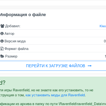
Информация о файле
Добавил:
Kle
Автор
Версия мода
0
Формат файла
Размер
ПЕРЕЙТИ К ЗАГРУЗКЕ ФАЙЛОВ
d?
я игры Ravenfield, но не знаете как его установить, то не
струкция о том,
как установить моды для Ravenfield
.
кации из архива в папку по пути \Ravenfield\ravenfield_Data\m