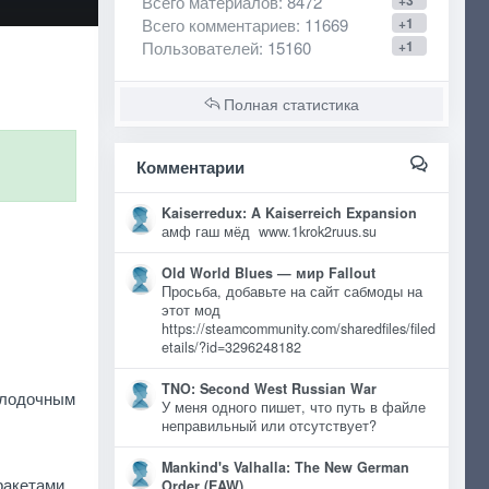
Всего материалов
: 8472
+3
Всего комментариев
: 11669
+1
Пользователей
: 15160
+1
Полная статистика
Комментарии
Kaiserredux: A Kaiserreich Expansion
амф гаш мёд www.1krok2ruus.su
Old World Blues — мир Fallout
Просьба, добавьте на сайт сабмоды на
этот мод
https://steamcommunity.com/sharedfiles/filed
etails/?id=3296248182
TNO: Second West Russian War
олодочным
У меня одного пишет, что путь в файле
неправильный или отсутствует?
Mankind's Valhalla: The New German
ракетами
Order (EAW)