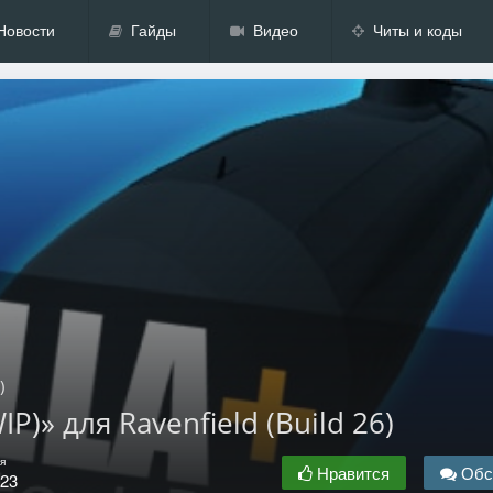
Новости
Гайды
Видео
Читы и коды
)
IP)» для Ravenfield (Build 26)
я
Нравится
Обс
.23