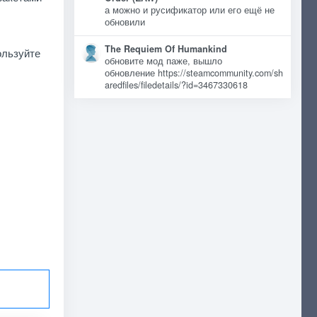
а можно и русификатор или его ещё не
обновили
The Requiem Of Humankind
ользуйте
обновите мод паже, вышло
обновление https://steamcommunity.com/sh
aredfiles/filedetails/?id=3467330618