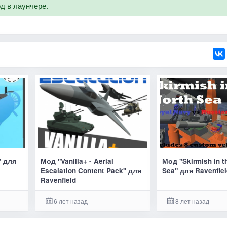
од в лаунчере.
" для
Мод "Vanilla+ - Aerial
Мод "Skirmish in t
Escalation Content Pack" для
Sea" для Ravenfie
Ravenfield
6 лет назад
8 лет назад