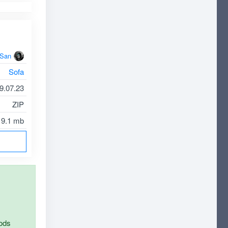
oSan
Sofa
9.07.23
ZIP
19.1 mb
ods