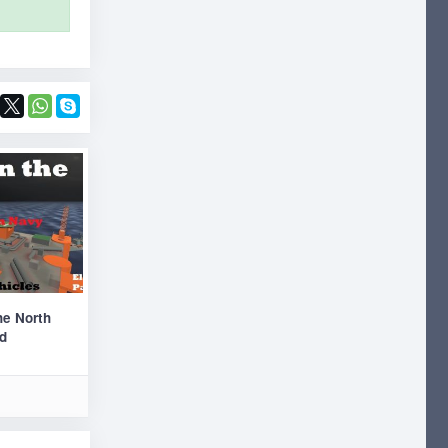
he North
ld