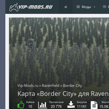
Моды
Vip-Mods.ru
»
Ravenfield
» Border City
Карта «Border City» для Ravenf
Лайков
Просмотров
Загрузок
Верси
15
23 776
11161
15.08