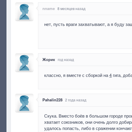
nname
8 месяцев назад
нет, пусть враги захватывают, а я буду з
Жорик
год назад
классно, я вместе с сборкой на
4
гига, до
Pahalin228
2 года назад
Скука. Вместо боёв в большом городе прои
хватает союзников, они очень долго добира
удалось попасть, либо в сражении кончают