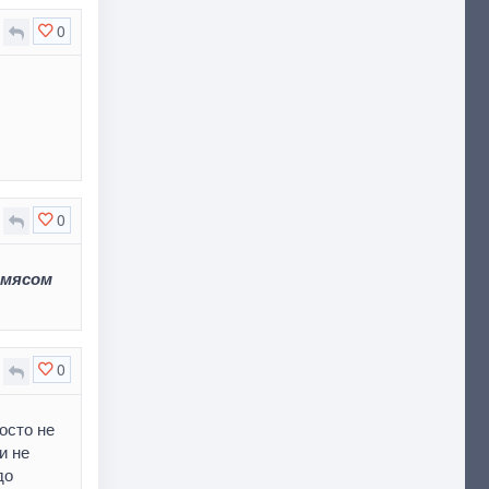
0
0
 мясом
0
осто не
и не
до