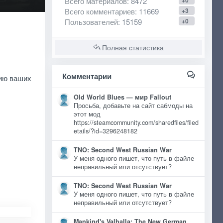
Всего материалов
: 8472
+0
Всего комментариев
: 11669
+3
Пользователей
: 15159
+0
Полная статистика
Комментарии
цию ваших
Old World Blues — мир Fallout
Просьба, добавьте на сайт сабмоды на
этот мод
https://steamcommunity.com/sharedfiles/filed
etails/?id=3296248182
TNO: Second West Russian War
У меня одного пишет, что путь в файле
неправильный или отсутствует?
TNO: Second West Russian War
У меня одного пишет, что путь в файле
неправильный или отсутствует?
Mankind's Valhalla: The New German