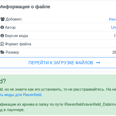
Информация о файле
Добавил:
Kle
Автор
Un
Версия мода
1
Формат файла
Размер
2
ПЕРЕЙТИ К ЗАГРУЗКЕ ФАЙЛОВ
d?
d, но не знаете как его установить, то не расстраивайтесь. На 
ть моды для Ravenfield
.
кации из архива в папку по пути \Ravenfield\ravenfield_Data\m
од в лаунчере.