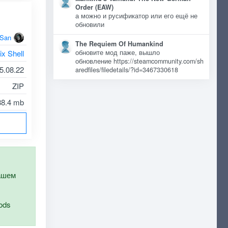
Order (EAW)
а можно и русификатор или его ещё не
обновили
oSan
The Requiem Of Humankind
обновите мод паже, вышло
ix Shell
обновление https://steamcommunity.com/sh
5.08.22
aredfiles/filedetails/?id=3467330618
ZIP
88.4 mb
нашем
ods