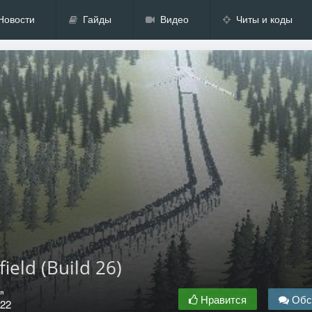
Новости
Гайды
Видео
Читы и коды
ield (Build 26)
я
Нравится
Обс
.22