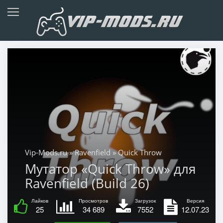
Vip-Mods.ru
»
Ravenfield
» Quick Throw
Мутатор «Quick Throw» для
Ravenfield (Build 26)
Лайков
Просмотров
Загрузок
Версия
25
34 689
7552
12.07.23