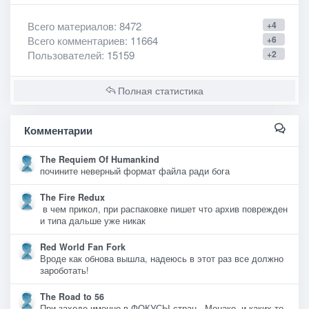
Всего материалов
: 8472
+4
Всего комментариев
: 11664
+6
Пользователей
: 15159
+2
Полная статистика
Комментарии
The Requiem Of Humankind
почините неверный формат файла ради бога
The Fire Redux
в чем прикол, при распаковке пишет что архив поврежден
и типа дальше уже никак
Red World Fan Fork
Вроде как обнова вышла, надеюсь в этот раз все должно
зароботать!
The Road to 56
При заходе именно в ФОКУСЫ стран - Монако, и каких то