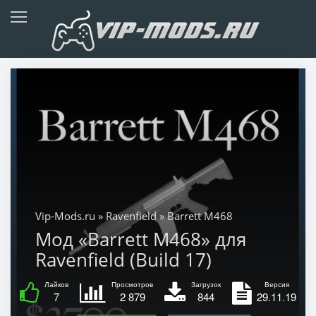
Vip-Mods.ru
»
Ravenfield
» Barrett M468
Мод «Barrett M468» для
Ravenfield (Build 17)
Лайков
Просмотров
Загрузок
Версия
7
2 879
844
29.11.19