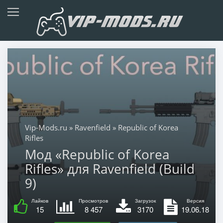
Vip-Mods.ru
»
Ravenfield
» Republic of Korea
Rifles
Мод «Republic of Korea
Rifles» для Ravenfield (Build
9)
Лайков
Просмотров
Загрузок
Версия
15
8 457
3170
19.06.18