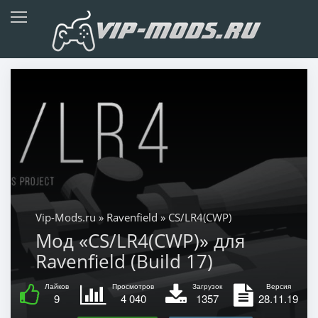
Vip-Mods.ru
»
Ravenfield
» CS/LR4(CWP)
Мод «CS/LR4(CWP)» для
Ravenfield (Build 17)
Лайков
Просмотров
Загрузок
Версия
9
4 040
1357
28.11.19