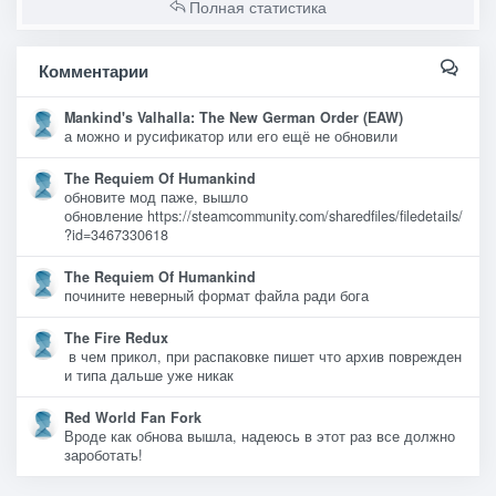
Полная статистика
Комментарии
Mankind's Valhalla: The New German Order (EAW)
а можно и русификатор или его ещё не обновили
The Requiem Of Humankind
обновите мод паже, вышло
обновление https://steamcommunity.com/sharedfiles/filedetails/
?id=3467330618
The Requiem Of Humankind
почините неверный формат файла ради бога
The Fire Redux
в чем прикол, при распаковке пишет что архив поврежден
и типа дальше уже никак
Red World Fan Fork
Вроде как обнова вышла, надеюсь в этот раз все должно
зароботать!