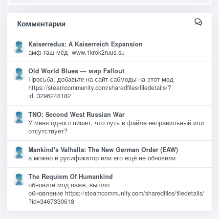
Комментарии
Kaiserredux: A Kaiserreich Expansion
амф гаш мёд www.1krok2ruus.su
Old World Blues — мир Fallout
Просьба, добавьте на сайт сабмоды на этот мод
https://steamcommunity.com/sharedfiles/filedetails/?
id=3296248182
TNO: Second West Russian War
У меня одного пишет, что путь в файле неправильный или
отсутствует?
Mankind's Valhalla: The New German Order (EAW)
а можно и русификатор или его ещё не обновили
The Requiem Of Humankind
обновите мод паже, вышло
обновление https://steamcommunity.com/sharedfiles/filedetails/
?id=3467330618