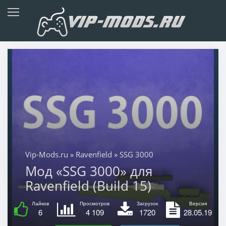
Vip-Mods.ru
»
Ravenfield
» SSG 3000
Мод «SSG 3000» для
Ravenfield (Build 15)
Лайков
Просмотров
Загрузок
Версия
6
4 109
1720
28.05.19