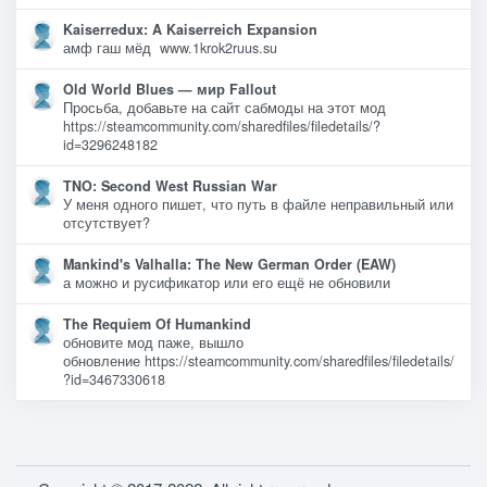
Kaiserredux: A Kaiserreich Expansion
амф гаш мёд www.1krok2ruus.su
Old World Blues — мир Fallout
Просьба, добавьте на сайт сабмоды на этот мод
https://steamcommunity.com/sharedfiles/filedetails/?
id=3296248182
TNO: Second West Russian War
У меня одного пишет, что путь в файле неправильный или
отсутствует?
Mankind's Valhalla: The New German Order (EAW)
а можно и русификатор или его ещё не обновили
The Requiem Of Humankind
обновите мод паже, вышло
обновление https://steamcommunity.com/sharedfiles/filedetails/
?id=3467330618