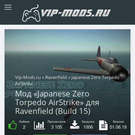
Vip-Mods.ru
»
Ravenfield
» Japanese Zero Torpedo
AirStrike
Мод «Japanese Zero
Torpedo AirStrike» для
Ravenfield (Build 15)
Лайков
Просмотров
Загрузок
Версия
2
3 105
1006
01.06.19