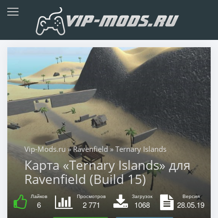
Vip-Mods.ru
»
Ravenfield
» Ternary Islands
Карта «Ternary Islands» для
Ravenfield (Build 15)
Лайков
Просмотров
Загрузок
Версия
6
2 771
1068
28.05.19